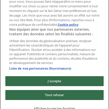
pour vous. Vous pouvez faire réapparaître ce menu pour
modifier vos choix ou pour retirer votre consentement à tout
moment en cliquant sur le lien Gérer mes préférences en bas
Marques
de page. Les choix que vous avez fait aurons un effet sur notre
Marques locales
ou nos Site Web. Pour plus d’informations, reportez-vous à
notre politique de confidentialité.
Enseignes
Cookie policy
Nos équipes ainsi que nos partenaires externes,
Commerces à proximité
traitent des données selon les finalités suivantes :
Produits
Produits locaux
Utiliser des données de géolocalisation précises. Analyser
activement les caractéristiques de l’appareil pour
Villes
l’identification. Stocker et/ou accéder à des informations sur
un appareil. Publicités et contenu personnalisés, mesure de
Télécharger l'appli Tiendeo
performance des publicités et du contenu, études d’audience
et développement de services.
Liste de nos partenaires (fournisseurs)
J'accepte
Copyright © Tiendeo ® 2026 · Shopfully Marketing S.L.U. –
Tout refuser
Palau de Mar – 08039 Barcelona, Spain
Conditions générales
Politique de confidentialité
Afficher toutes les finalités