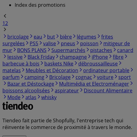
Index des promotions
1
2
bricolage
eau
but
bière
légumes
frites
surgelées
PS5
valise
pneus
poisson
mitigeur de
mur
BONS PLANS
Supermarchés
pistaches
canard
lessive
Black Friday
champagne
iPhone
fibre
barbecue à bois
baskets Nike
débroussailleuse
matelas
Meubles et Décoration
ordinateur portable
parfum
camping
Bricolage
cognac
voiture
sport
Bazar et Déstockage
Multimédia et Electroménager
boissons alcoolisées
aspirateur
Discount Alimentaire
Mode
atlas
whisky
Tiendeo fait partie de Shopfully, l'entreprise tech qui
réinvente le commerce de proximité à travers le monde.