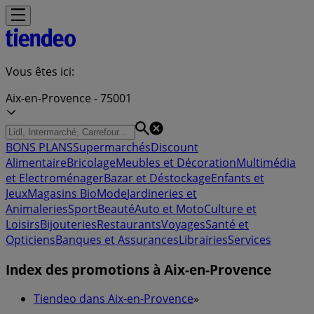
Vous êtes ici:
Aix-en-Provence - 75001
BONS PLANS
Supermarchés
Discount
Alimentaire
Bricolage
Meubles et Décoration
Multimédia
et Electroménager
Bazar et Déstockage
Enfants et
Jeux
Magasins Bio
Mode
Jardineries et
Animaleries
Sport
Beauté
Auto et Moto
Culture et
Loisirs
Bijouteries
Restaurants
Voyages
Santé et
Opticiens
Banques et Assurances
Librairies
Services
Index des promotions à Aix-en-Provence
Tiendeo dans Aix-en-Provence
»