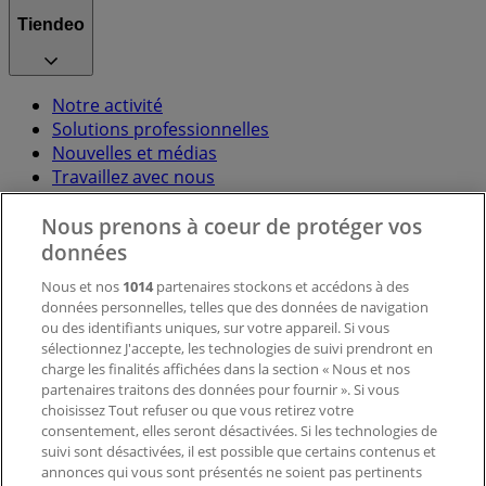
Tiendeo
Notre activité
Solutions professionnelles
Nouvelles et médias
Travaillez avec nous
Nous prenons à coeur de protéger vos
Contactez-nous
données
Nous et nos
1014
partenaires stockons et accédons à des
données personnelles, telles que des données de navigation
Demande marketing et professionnelle
ou des identifiants uniques, sur votre appareil. Si vous
Magasin mal situé sur la carte
sélectionnez J'accepte, les technologies de suivi prendront en
Signaler un prospectus
charge les finalités affichées dans la section « Nous et nos
Vous rencontrez un problème technique sur l’appli
partenaires traitons des données pour fournir ». Si vous
ou le site?
choisissez Tout refuser ou que vous retirez votre
consentement, elles seront désactivées. Si les technologies de
suivi sont désactivées, il est possible que certains contenus et
Index
annonces qui vous sont présentés ne soient pas pertinents