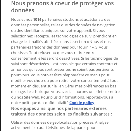
Nous prenons à coeur de protéger vos
Contactez-nous
données
Nous et nos
1014
partenaires stockons et accédons à des
données personnelles, telles que des données de navigation
Demande marketing et professionnelle
ou des identifiants uniques, sur votre appareil. Si vous
Magasin mal situé sur la carte
sélectionnez J'accepte, les technologies de suivi prendront en
Signaler un prospectus
charge les finalités affichées dans la section « Nous et nos
Vous rencontrez un problème technique sur l’appli
partenaires traitons des données pour fournir ». Si vous
ou le site?
choisissez Tout refuser ou que vous retirez votre
consentement, elles seront désactivées. Si les technologies de
suivi sont désactivées, il est possible que certains contenus et
Index
annonces qui vous sont présentés ne soient pas pertinents
pour vous. Vous pouvez faire réapparaître ce menu pour
modifier vos choix ou pour retirer votre consentement à tout
moment en cliquant sur le lien Gérer mes préférences en bas
Marques
de page. Les choix que vous avez fait aurons un effet sur notre
Marques locales
ou nos Site Web. Pour plus d’informations, reportez-vous à
notre politique de confidentialité.
Enseignes
Cookie policy
Nos équipes ainsi que nos partenaires externes,
Commerces à proximité
traitent des données selon les finalités suivantes :
Produits
Produits locaux
Utiliser des données de géolocalisation précises. Analyser
activement les caractéristiques de l’appareil pour
Villes