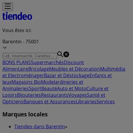
Vous êtes ici:
Barentin - 75001
BONS PLANS
Supermarchés
Discount
Alimentaire
Bricolage
Meubles et Décoration
Multimédia
et Electroménager
Bazar et Déstockage
Enfants et
Jeux
Magasins Bio
Mode
Jardineries et
Animaleries
Sport
Beauté
Auto et Moto
Culture et
Loisirs
Bijouteries
Restaurants
Voyages
Santé et
Opticiens
Banques et Assurances
Librairies
Services
Marques locales
Tiendeo dans Barentin
»