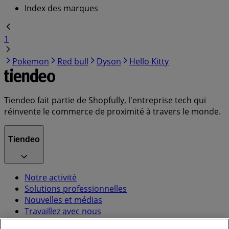
Index des marques
1
Pokemon
Red bull
Dyson
Hello Kitty
Tiendeo fait partie de Shopfully, l'entreprise tech qui
réinvente le commerce de proximité à travers le monde.
Tiendeo
Notre activité
Solutions professionnelles
Nouvelles et médias
Travaillez avec nous