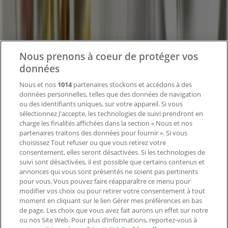
Notre activité
Solutions professionnelles
Nouvelles et médias
Travaillez avec nous
Nous prenons à coeur de protéger vos
données
Contactez-nous
Nous et nos
1014
partenaires stockons et accédons à des
données personnelles, telles que des données de navigation
ou des identifiants uniques, sur votre appareil. Si vous
sélectionnez J'accepte, les technologies de suivi prendront en
Demande marketing et professionnelle
charge les finalités affichées dans la section « Nous et nos
Magasin mal situé sur la carte
partenaires traitons des données pour fournir ». Si vous
Signaler un prospectus
choisissez Tout refuser ou que vous retirez votre
consentement, elles seront désactivées. Si les technologies de
Vous rencontrez un problème technique sur l’appli
suivi sont désactivées, il est possible que certains contenus et
ou le site?
annonces qui vous sont présentés ne soient pas pertinents
pour vous. Vous pouvez faire réapparaître ce menu pour
modifier vos choix ou pour retirer votre consentement à tout
Index
moment en cliquant sur le lien Gérer mes préférences en bas
de page. Les choix que vous avez fait aurons un effet sur notre
ou nos Site Web. Pour plus d’informations, reportez-vous à