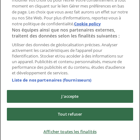
modifier vos choix ou pour retirer votre consentement à tout
moment en cliquant sur le lien Gérer mes préférences en bas
Index
de page. Les choix que vous avez fait aurons un effet sur notre
ou nos Site Web. Pour plus d’informations, reportez-vous à
notre politique de confidentialité.
Cookie policy
Nos équipes ainsi que nos partenaires externes,
Marques
traitent des données selon les finalités suivantes :
Enseignes
Produits
Utiliser des données de géolocalisation précises. Analyser
activement les caractéristiques de l’appareil pour
Villes
l’identification. Stocker et/ou accéder à des informations sur
un appareil. Publicités et contenu personnalisés, mesure de
Télécharger l'appli Tiendeo
performance des publicités et du contenu, études d’audience
et développement de services.
Liste de nos partenaires (fournisseurs)
J'accepte
Copyright © Tiendeo ® 2026 · Shopfully Marketing S.L.U. –
Tout refuser
Palau de Mar – 08039 Barcelona, Spain
Conditions générales
Politique de confidentialité
Afficher toutes les finalités
Gestion des Cookies