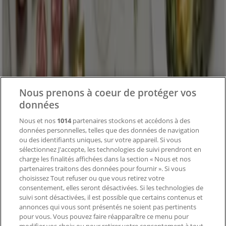
réinvente le commerce de proximité à travers le monde.
Tiendeo
Notre activité
Solutions professionnelles
Nous prenons à coeur de protéger vos
Nouvelles et médias
Travaillez avec nous
données
Nous et nos
1014
partenaires stockons et accédons à des
Contactez-nous
données personnelles, telles que des données de navigation
ou des identifiants uniques, sur votre appareil. Si vous
sélectionnez J'accepte, les technologies de suivi prendront en
charge les finalités affichées dans la section « Nous et nos
Demande marketing et professionnelle
partenaires traitons des données pour fournir ». Si vous
Magasin mal situé sur la carte
choisissez Tout refuser ou que vous retirez votre
consentement, elles seront désactivées. Si les technologies de
Signaler un prospectus
suivi sont désactivées, il est possible que certains contenus et
Vous rencontrez un problème technique sur l’appli
annonces qui vous sont présentés ne soient pas pertinents
ou le site?
pour vous. Vous pouvez faire réapparaître ce menu pour