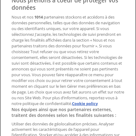
Nous prenons à coeur de protéger vos
Contactez-nous
données
Nous et nos
1014
partenaires stockons et accédons à des
données personnelles, telles que des données de navigation
Demande marketing et professionnelle
ou des identifiants uniques, sur votre appareil. Si vous
Magasin mal situé sur la carte
sélectionnez J'accepte, les technologies de suivi prendront en
Signaler un prospectus
charge les finalités affichées dans la section « Nous et nos
Vous rencontrez un problème technique sur l’appli
partenaires traitons des données pour fournir ». Si vous
ou le site?
choisissez Tout refuser ou que vous retirez votre
consentement, elles seront désactivées. Si les technologies de
suivi sont désactivées, il est possible que certains contenus et
Index
annonces qui vous sont présentés ne soient pas pertinents
pour vous. Vous pouvez faire réapparaître ce menu pour
modifier vos choix ou pour retirer votre consentement à tout
moment en cliquant sur le lien Gérer mes préférences en bas
Marques
de page. Les choix que vous avez fait aurons un effet sur notre
Marques locales
ou nos Site Web. Pour plus d’informations, reportez-vous à
Enseignes
notre politique de confidentialité.
Cookie policy
Nos équipes ainsi que nos partenaires externes,
Commerces à proximité
traitent des données selon les finalités suivantes :
Produits
Produits locaux
Utiliser des données de géolocalisation précises. Analyser
activement les caractéristiques de l’appareil pour
Villes
l’identification. Stocker et/ou accéder à des informations sur