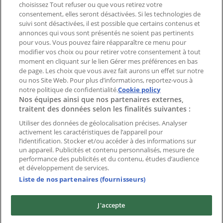
ou le site?
choisissez Tout refuser ou que vous retirez votre
consentement, elles seront désactivées. Si les technologies de
suivi sont désactivées, il est possible que certains contenus et
Index
annonces qui vous sont présentés ne soient pas pertinents
pour vous. Vous pouvez faire réapparaître ce menu pour
modifier vos choix ou pour retirer votre consentement à tout
moment en cliquant sur le lien Gérer mes préférences en bas
Marques
de page. Les choix que vous avez fait aurons un effet sur notre
Marques locales
ou nos Site Web. Pour plus d’informations, reportez-vous à
Enseignes
notre politique de confidentialité.
Cookie policy
Nos équipes ainsi que nos partenaires externes,
Commerces à proximité
traitent des données selon les finalités suivantes :
Produits
Produits locaux
Utiliser des données de géolocalisation précises. Analyser
activement les caractéristiques de l’appareil pour
Villes
l’identification. Stocker et/ou accéder à des informations sur
un appareil. Publicités et contenu personnalisés, mesure de
Télécharger l'appli Tiendeo
performance des publicités et du contenu, études d’audience
et développement de services.
Liste de nos partenaires (fournisseurs)
J'accepte