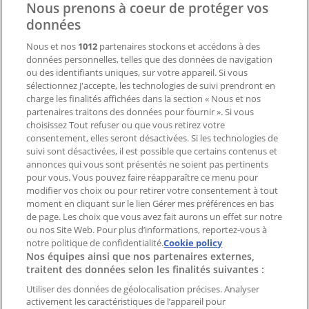
Nous prenons à coeur de protéger vos
Contactez-nous
données
Nous et nos
1012
partenaires stockons et accédons à des
données personnelles, telles que des données de navigation
Demande marketing et professionnelle
ou des identifiants uniques, sur votre appareil. Si vous
Magasin mal situé sur la carte
sélectionnez J'accepte, les technologies de suivi prendront en
Signaler un prospectus
charge les finalités affichées dans la section « Nous et nos
Vous rencontrez un problème technique sur l’appli
partenaires traitons des données pour fournir ». Si vous
ou le site?
choisissez Tout refuser ou que vous retirez votre
consentement, elles seront désactivées. Si les technologies de
suivi sont désactivées, il est possible que certains contenus et
Index
annonces qui vous sont présentés ne soient pas pertinents
pour vous. Vous pouvez faire réapparaître ce menu pour
modifier vos choix ou pour retirer votre consentement à tout
moment en cliquant sur le lien Gérer mes préférences en bas
Marques
de page. Les choix que vous avez fait aurons un effet sur notre
Marques locales
ou nos Site Web. Pour plus d’informations, reportez-vous à
Enseignes
notre politique de confidentialité.
Cookie policy
Nos équipes ainsi que nos partenaires externes,
Commerces à proximité
traitent des données selon les finalités suivantes :
Produits
Produits locaux
Utiliser des données de géolocalisation précises. Analyser
activement les caractéristiques de l’appareil pour
Villes