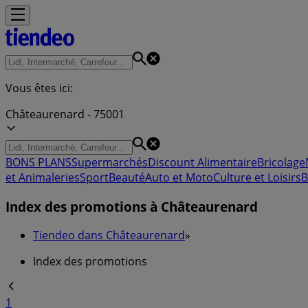
Vous êtes ici:
Châteaurenard - 75001
BONS PLANS
Supermarchés
Discount Alimentaire
Bricolage
et Animaleries
Sport
Beauté
Auto et Moto
Culture et Loisirs
B
Index des promotions à Châteaurenard
Tiendeo dans Châteaurenard
»
Index des promotions
1