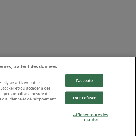
ernes, traitent des données
J'accepte
 Analyser activement les
n. Stocker et/ou accéder à des
enu personnalisés, mesure de
Tout refuser
es d’audience et développement
Afficher toutes les
finalités