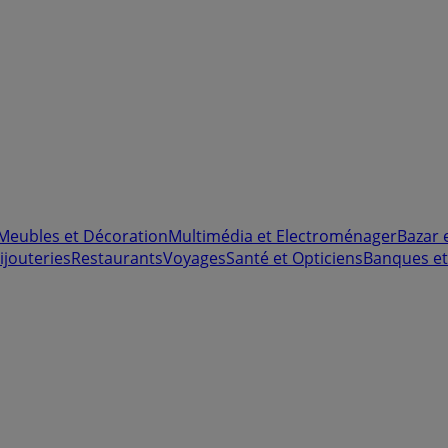
Meubles et Décoration
Multimédia et Electroménager
Bazar 
ijouteries
Restaurants
Voyages
Santé et Opticiens
Banques et