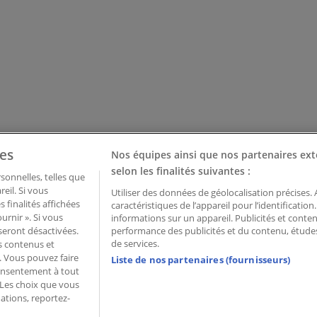
es
Nos équipes ainsi que nos partenaires ext
selon les finalités suivantes :
onnelles, telles que
eil. Si vous
Utiliser des données de géolocalisation précises.
 finalités affichées
caractéristiques de l’appareil pour l’identificatio
urnir ». Si vous
informations sur un appareil. Publicités et cont
seront désactivées.
performance des publicités et du contenu, étud
de services.
ns contenus et
. Vous pouvez faire
Liste de nos partenaires (fournisseurs)
consentement à tout
 Palau de Mar – 08039 Barcelona, Spain
 Les choix que vous
ations, reportez-