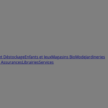
et Déstockage
Enfants et Jeux
Magasins Bio
Mode
Jardineries
 Assurances
Librairies
Services