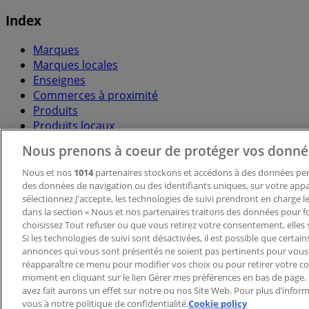
Index
Marques
Marques locales
Enseignes
Commerces à proximité
Produits
Produits locaux
Villes
Nous prenons à coeur de protéger vos donné
Télécharger l'appli Tiendeo
Nous et nos
1014
partenaires stockons et accédons à des données pers
des données de navigation ou des identifiants uniques, sur votre appar
sélectionnez J'accepte, les technologies de suivi prendront en charge les
dans la section « Nous et nos partenaires traitons des données pour fo
choisissez Tout refuser ou que vous retirez votre consentement, elles 
Si les technologies de suivi sont désactivées, il est possible que certai
annonces qui vous sont présentés ne soient pas pertinents pour vous
réapparaître ce menu pour modifier vos choix ou pour retirer votre 
Copyright © Tiendeo ® 2026 · Shopfully Marketing S.L.U. –
moment en cliquant sur le lien Gérer mes préférences en bas de page.
avez fait aurons un effet sur notre ou nos Site Web. Pour plus d’inform
Conditions générales
Politique de confidentialité
vous à notre politique de confidentialité.
Cookie policy