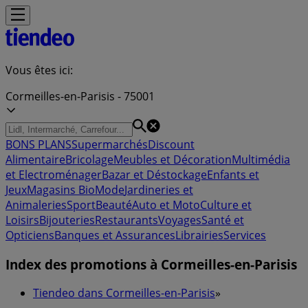
Vous êtes ici:
Cormeilles-en-Parisis - 75001
BONS PLANS
Supermarchés
Discount
Alimentaire
Bricolage
Meubles et Décoration
Multimédia
et Electroménager
Bazar et Déstockage
Enfants et
Jeux
Magasins Bio
Mode
Jardineries et
Animaleries
Sport
Beauté
Auto et Moto
Culture et
Loisirs
Bijouteries
Restaurants
Voyages
Santé et
Opticiens
Banques et Assurances
Librairies
Services
Index des promotions à Cormeilles-en-Parisis
Tiendeo dans Cormeilles-en-Parisis
»