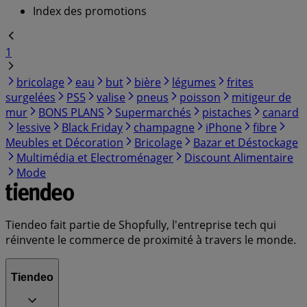
Index des promotions
1
bricolage
eau
but
bière
légumes
frites
surgelées
PS5
valise
pneus
poisson
mitigeur de
mur
BONS PLANS
Supermarchés
pistaches
canard
lessive
Black Friday
champagne
iPhone
fibre
Meubles et Décoration
Bricolage
Bazar et Déstockage
Multimédia et Electroménager
Discount Alimentaire
Mode
Tiendeo fait partie de Shopfully, l'entreprise tech qui
réinvente le commerce de proximité à travers le monde.
Tiendeo