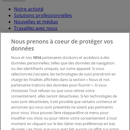
Notre activité
Solutions professionnelles
Nouvelles et médias
Travaillez avec nous
Nous prenons à coeur de protéger vos
Contactez-nous
données
Nous et nos
1014
partenaires stockons et accédons à des
données personnelles, telles que des données de navigation
Demande marketing et professionnelle
ou des identifiants uniques, sur votre appareil. Si vous
Magasin mal situé sur la carte
sélectionnez J'accepte, les technologies de suivi prendront en
Signaler un prospectus
charge les finalités affichées dans la section « Nous et nos
Vous rencontrez un problème technique sur l’appli
partenaires traitons des données pour fournir ». Si vous
ou le site?
choisissez Tout refuser ou que vous retirez votre
consentement, elles seront désactivées. Si les technologies de
suivi sont désactivées, il est possible que certains contenus et
Index
annonces qui vous sont présentés ne soient pas pertinents
pour vous. Vous pouvez faire réapparaître ce menu pour
modifier vos choix ou pour retirer votre consentement à tout
moment en cliquant sur le lien Gérer mes préférences en bas
Marques
de page. Les choix que vous avez fait aurons un effet sur notre