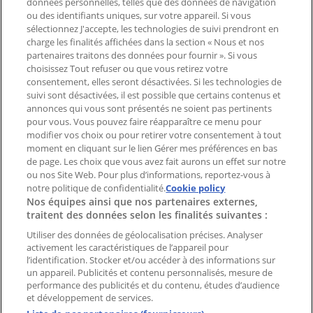
données personnelles, telles que des données de navigation
Demande marketing et professionnelle
ou des identifiants uniques, sur votre appareil. Si vous
Magasin mal situé sur la carte
sélectionnez J'accepte, les technologies de suivi prendront en
Signaler un prospectus
charge les finalités affichées dans la section « Nous et nos
Vous rencontrez un problème technique sur l’appli
partenaires traitons des données pour fournir ». Si vous
ou le site?
choisissez Tout refuser ou que vous retirez votre
consentement, elles seront désactivées. Si les technologies de
suivi sont désactivées, il est possible que certains contenus et
Index
annonces qui vous sont présentés ne soient pas pertinents
pour vous. Vous pouvez faire réapparaître ce menu pour
modifier vos choix ou pour retirer votre consentement à tout
moment en cliquant sur le lien Gérer mes préférences en bas
Marques
de page. Les choix que vous avez fait aurons un effet sur notre
Marques locales
ou nos Site Web. Pour plus d’informations, reportez-vous à
Enseignes
notre politique de confidentialité.
Cookie policy
Nos équipes ainsi que nos partenaires externes,
Commerces à proximité
traitent des données selon les finalités suivantes :
Produits
Produits locaux
Utiliser des données de géolocalisation précises. Analyser
activement les caractéristiques de l’appareil pour
Villes
l’identification. Stocker et/ou accéder à des informations sur
un appareil. Publicités et contenu personnalisés, mesure de
Télécharger l'appli Tiendeo
performance des publicités et du contenu, études d’audience
et développement de services.