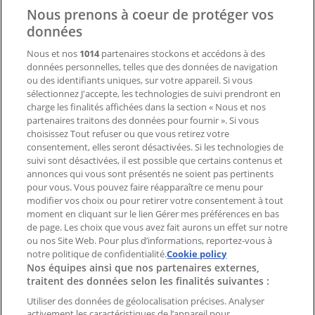
Nous prenons à coeur de protéger vos
Contactez-nous
données
Nous et nos
1014
partenaires stockons et accédons à des
données personnelles, telles que des données de navigation
Demande marketing et professionnelle
ou des identifiants uniques, sur votre appareil. Si vous
Magasin mal situé sur la carte
sélectionnez J'accepte, les technologies de suivi prendront en
Signaler un prospectus
charge les finalités affichées dans la section « Nous et nos
Vous rencontrez un problème technique sur l’appli
partenaires traitons des données pour fournir ». Si vous
ou le site?
choisissez Tout refuser ou que vous retirez votre
consentement, elles seront désactivées. Si les technologies de
suivi sont désactivées, il est possible que certains contenus et
Index
annonces qui vous sont présentés ne soient pas pertinents
pour vous. Vous pouvez faire réapparaître ce menu pour
modifier vos choix ou pour retirer votre consentement à tout
moment en cliquant sur le lien Gérer mes préférences en bas
Marques
de page. Les choix que vous avez fait aurons un effet sur notre
Marques locales
ou nos Site Web. Pour plus d’informations, reportez-vous à
Enseignes
notre politique de confidentialité.
Cookie policy
Nos équipes ainsi que nos partenaires externes,
Commerces à proximité
traitent des données selon les finalités suivantes :
Produits
Produits locaux
Utiliser des données de géolocalisation précises. Analyser
activement les caractéristiques de l’appareil pour