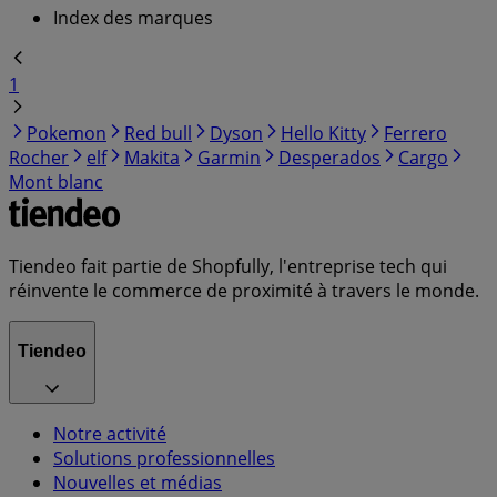
Index des marques
1
Pokemon
Red bull
Dyson
Hello Kitty
Ferrero
Rocher
elf
Makita
Garmin
Desperados
Cargo
Mont blanc
Tiendeo fait partie de Shopfully, l'entreprise tech qui
réinvente le commerce de proximité à travers le monde.
Tiendeo
Notre activité
Solutions professionnelles
Nouvelles et médias