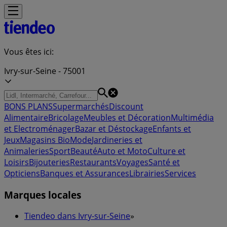
Vous êtes ici:
Ivry-sur-Seine - 75001
BONS PLANS
Supermarchés
Discount
Alimentaire
Bricolage
Meubles et Décoration
Multimédia
et Electroménager
Bazar et Déstockage
Enfants et
Jeux
Magasins Bio
Mode
Jardineries et
Animaleries
Sport
Beauté
Auto et Moto
Culture et
Loisirs
Bijouteries
Restaurants
Voyages
Santé et
Opticiens
Banques et Assurances
Librairies
Services
Marques locales
Tiendeo dans Ivry-sur-Seine
»