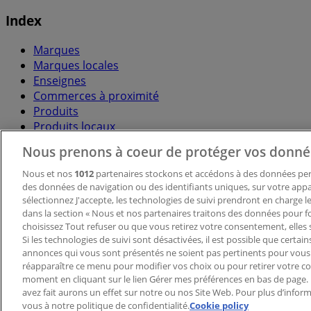
Index
Marques
Marques locales
Enseignes
Commerces à proximité
Produits
Produits locaux
Villes
Nous prenons à coeur de protéger vos donné
Télécharger l'appli Tiendeo
Nous et nos
1012
partenaires stockons et accédons à des données pers
des données de navigation ou des identifiants uniques, sur votre appar
sélectionnez J'accepte, les technologies de suivi prendront en charge les
dans la section « Nous et nos partenaires traitons des données pour fo
choisissez Tout refuser ou que vous retirez votre consentement, elles 
Si les technologies de suivi sont désactivées, il est possible que certai
annonces qui vous sont présentés ne soient pas pertinents pour vous
réapparaître ce menu pour modifier vos choix ou pour retirer votre 
Copyright © Tiendeo ® 2026 · Shopfully Marketing S.L.U. –
moment en cliquant sur le lien Gérer mes préférences en bas de page.
avez fait aurons un effet sur notre ou nos Site Web. Pour plus d’inform
Conditions générales
Politique de confidentialité
vous à notre politique de confidentialité.
Cookie policy