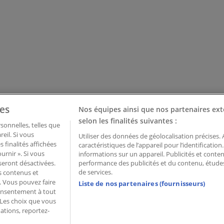
es
Nos équipes ainsi que nos partenaires ext
selon les finalités suivantes :
onnelles, telles que
eil. Si vous
Utiliser des données de géolocalisation précises.
 finalités affichées
caractéristiques de l’appareil pour l’identificatio
urnir ». Si vous
informations sur un appareil. Publicités et cont
seront désactivées.
performance des publicités et du contenu, étud
de services.
ns contenus et
. Vous pouvez faire
Liste de nos partenaires (fournisseurs)
consentement à tout
 Palau de Mar – 08039 Barcelona, Spain
 Les choix que vous
ations, reportez-