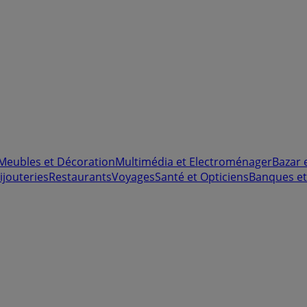
Meubles et Décoration
Multimédia et Electroménager
Bazar 
ijouteries
Restaurants
Voyages
Santé et Opticiens
Banques et