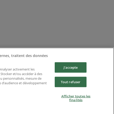
ernes, traitent des données
J'accepte
 Analyser activement les
n. Stocker et/ou accéder à des
enu personnalisés, mesure de
Tout refuser
es d’audience et développement
Afficher toutes les
finalités