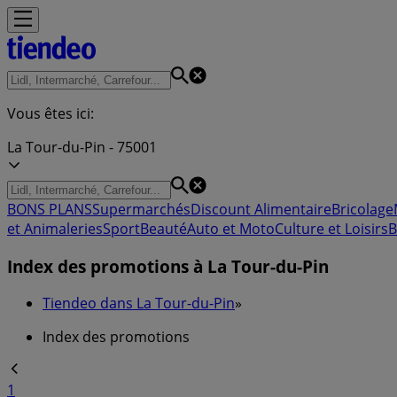
Vous êtes ici:
La Tour-du-Pin - 75001
BONS PLANS
Supermarchés
Discount Alimentaire
Bricolage
et Animaleries
Sport
Beauté
Auto et Moto
Culture et Loisirs
B
Index des promotions à La Tour-du-Pin
Tiendeo dans La Tour-du-Pin
»
Index des promotions
1