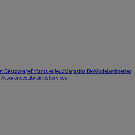
et Déstockage
Enfants et Jeux
Magasins Bio
Mode
Jardineries
 Assurances
Librairies
Services