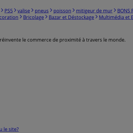
PS5
valise
pneus
poisson
mitigeur de mur
BONS 
coration
Bricolage
Bazar et Déstockage
Multimédia et 
ui réinvente le commerce de proximité à travers le monde.
 le site?