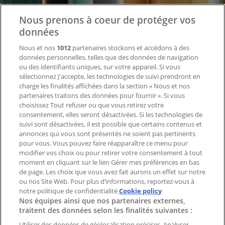
Nous prenons à coeur de protéger vos
Contactez-nous
données
Nous et nos
1012
partenaires stockons et accédons à des
données personnelles, telles que des données de navigation
Demande marketing et professionnelle
ou des identifiants uniques, sur votre appareil. Si vous
Magasin mal situé sur la carte
sélectionnez J'accepte, les technologies de suivi prendront en
Signaler un prospectus
charge les finalités affichées dans la section « Nous et nos
Vous rencontrez un problème technique sur l’appli
partenaires traitons des données pour fournir ». Si vous
ou le site?
choisissez Tout refuser ou que vous retirez votre
consentement, elles seront désactivées. Si les technologies de
suivi sont désactivées, il est possible que certains contenus et
Index
annonces qui vous sont présentés ne soient pas pertinents
pour vous. Vous pouvez faire réapparaître ce menu pour
modifier vos choix ou pour retirer votre consentement à tout
moment en cliquant sur le lien Gérer mes préférences en bas
Marques
de page. Les choix que vous avez fait aurons un effet sur notre
Marques locales
ou nos Site Web. Pour plus d’informations, reportez-vous à
Enseignes
notre politique de confidentialité.
Cookie policy
Nos équipes ainsi que nos partenaires externes,
Commerces à proximité
traitent des données selon les finalités suivantes :
Produits
Produits locaux
Utiliser des données de géolocalisation précises. Analyser