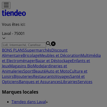
Vous êtes ici:
Laval - 75001
BONS PLANS
Supermarchés
Discount
Alimentaire
Bricolage
Meubles et Décoration
Multimédia
et Electroménager
Bazar et Déstockage
Enfants et
Jeux
Magasins Bio
Mode
Jardineries et
Animaleries
Sport
Beauté
Auto et Moto
Culture et
Loisirs
Bijouteries
Restaurants
Voyages
Santé et
Opticiens
Banques et Assurances
Librairies
Services
Marques locales
Tiendeo dans Laval
»