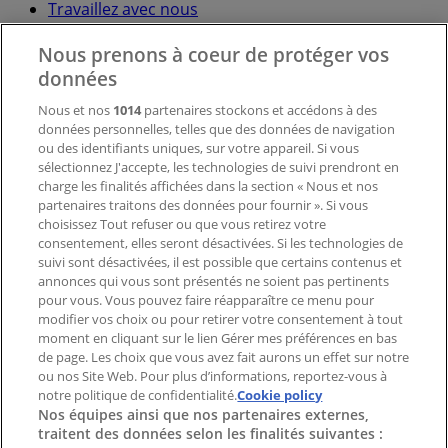
Travaillez avec nous
Nous prenons à coeur de protéger vos
Contactez-nous
données
Nous et nos
1014
partenaires stockons et accédons à des
données personnelles, telles que des données de navigation
Demande marketing et professionnelle
ou des identifiants uniques, sur votre appareil. Si vous
Magasin mal situé sur la carte
sélectionnez J'accepte, les technologies de suivi prendront en
Signaler un prospectus
charge les finalités affichées dans la section « Nous et nos
Vous rencontrez un problème technique sur l’appli
partenaires traitons des données pour fournir ». Si vous
ou le site?
choisissez Tout refuser ou que vous retirez votre
consentement, elles seront désactivées. Si les technologies de
suivi sont désactivées, il est possible que certains contenus et
Index
annonces qui vous sont présentés ne soient pas pertinents
pour vous. Vous pouvez faire réapparaître ce menu pour
modifier vos choix ou pour retirer votre consentement à tout
moment en cliquant sur le lien Gérer mes préférences en bas
Marques
de page. Les choix que vous avez fait aurons un effet sur notre
Marques locales
ou nos Site Web. Pour plus d’informations, reportez-vous à
notre politique de confidentialité.
Enseignes
Cookie policy
Nos équipes ainsi que nos partenaires externes,
Commerces à proximité
traitent des données selon les finalités suivantes :
Produits