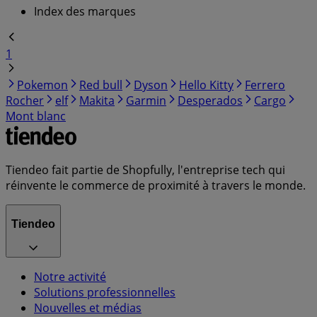
Index des marques
1
Pokemon
Red bull
Dyson
Hello Kitty
Ferrero
Rocher
elf
Makita
Garmin
Desperados
Cargo
Mont blanc
Tiendeo fait partie de Shopfully, l'entreprise tech qui
réinvente le commerce de proximité à travers le monde.
Tiendeo
Notre activité
Solutions professionnelles
Nouvelles et médias