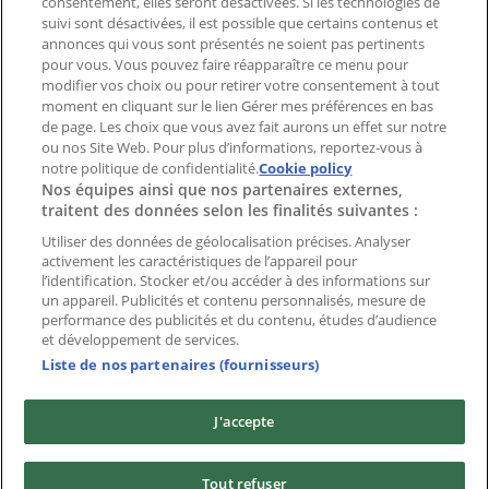
consentement, elles seront désactivées. Si les technologies de
suivi sont désactivées, il est possible que certains contenus et
Index
annonces qui vous sont présentés ne soient pas pertinents
pour vous. Vous pouvez faire réapparaître ce menu pour
modifier vos choix ou pour retirer votre consentement à tout
moment en cliquant sur le lien Gérer mes préférences en bas
Marques
de page. Les choix que vous avez fait aurons un effet sur notre
Marques locales
ou nos Site Web. Pour plus d’informations, reportez-vous à
Enseignes
notre politique de confidentialité.
Cookie policy
Nos équipes ainsi que nos partenaires externes,
Commerces à proximité
traitent des données selon les finalités suivantes :
Produits
Produits locaux
Utiliser des données de géolocalisation précises. Analyser
activement les caractéristiques de l’appareil pour
Villes
l’identification. Stocker et/ou accéder à des informations sur
un appareil. Publicités et contenu personnalisés, mesure de
Télécharger l'appli Tiendeo
performance des publicités et du contenu, études d’audience
et développement de services.
Liste de nos partenaires (fournisseurs)
J'accepte
Copyright © Tiendeo ® 2026 · Shopfully Marketing S.L.U. –
Tout refuser