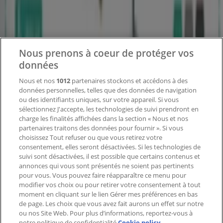
Notre activité
Solutions professionnelles
Nouvelles et médias
Nous prenons à coeur de protéger vos
Travaillez avec nous
données
Contactez-nous
Nous et nos
1012
partenaires stockons et accédons à des
données personnelles, telles que des données de navigation
ou des identifiants uniques, sur votre appareil. Si vous
sélectionnez J'accepte, les technologies de suivi prendront en
Demande marketing et professionnelle
charge les finalités affichées dans la section « Nous et nos
Magasin mal situé sur la carte
partenaires traitons des données pour fournir ». Si vous
Signaler un prospectus
choisissez Tout refuser ou que vous retirez votre
consentement, elles seront désactivées. Si les technologies de
Vous rencontrez un problème technique sur l’appli
suivi sont désactivées, il est possible que certains contenus et
ou le site?
annonces qui vous sont présentés ne soient pas pertinents
pour vous. Vous pouvez faire réapparaître ce menu pour
modifier vos choix ou pour retirer votre consentement à tout
Index
moment en cliquant sur le lien Gérer mes préférences en bas
de page. Les choix que vous avez fait aurons un effet sur notre
ou nos Site Web. Pour plus d’informations, reportez-vous à
notre politique de confidentialité.
Cookie policy