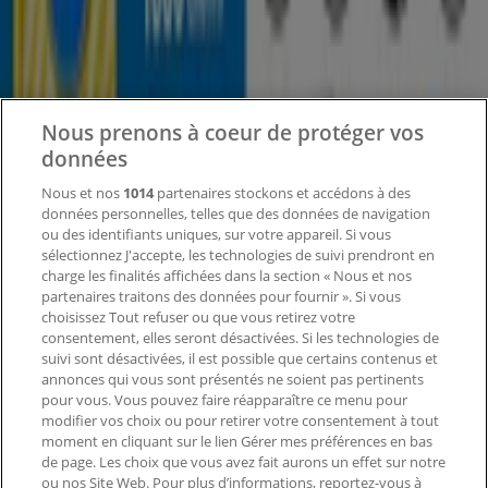
Notre activité
Solutions professionnelles
Nouvelles et médias
Travaillez avec nous
Nous prenons à coeur de protéger vos
Contactez-nous
données
Nous et nos
1014
partenaires stockons et accédons à des
données personnelles, telles que des données de navigation
Demande marketing et professionnelle
ou des identifiants uniques, sur votre appareil. Si vous
Magasin mal situé sur la carte
sélectionnez J'accepte, les technologies de suivi prendront en
Signaler un prospectus
charge les finalités affichées dans la section « Nous et nos
Vous rencontrez un problème technique sur l’appli
partenaires traitons des données pour fournir ». Si vous
ou le site?
choisissez Tout refuser ou que vous retirez votre
consentement, elles seront désactivées. Si les technologies de
suivi sont désactivées, il est possible que certains contenus et
Index
annonces qui vous sont présentés ne soient pas pertinents
pour vous. Vous pouvez faire réapparaître ce menu pour
modifier vos choix ou pour retirer votre consentement à tout
moment en cliquant sur le lien Gérer mes préférences en bas
Marques
de page. Les choix que vous avez fait aurons un effet sur notre
Marques locales
ou nos Site Web. Pour plus d’informations, reportez-vous à