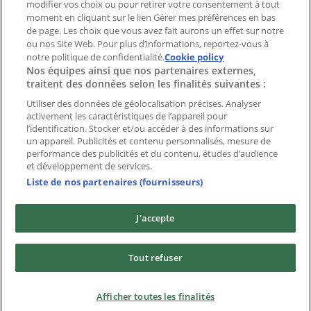
modifier vos choix ou pour retirer votre consentement à tout
Index
moment en cliquant sur le lien Gérer mes préférences en bas
de page. Les choix que vous avez fait aurons un effet sur notre
ou nos Site Web. Pour plus d’informations, reportez-vous à
Marques
notre politique de confidentialité.
Cookie policy
Nos équipes ainsi que nos partenaires externes,
Enseignes
traitent des données selon les finalités suivantes :
Commerces à proximité
Produits
Utiliser des données de géolocalisation précises. Analyser
activement les caractéristiques de l’appareil pour
Villes
l’identification. Stocker et/ou accéder à des informations sur
un appareil. Publicités et contenu personnalisés, mesure de
Télécharger l'appli Tiendeo
performance des publicités et du contenu, études d’audience
et développement de services.
Liste de nos partenaires (fournisseurs)
J'accepte
Copyright © Tiendeo ® 2026 · Shopfully Marketing S.L.U. –
Tout refuser
Palau de Mar – 08039 Barcelona, Spain
Conditions générales
Politique de confidentialité
Afficher toutes les finalités
Gestion des Cookies