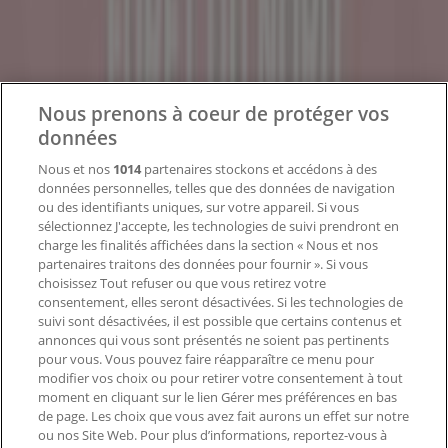
Notre activité
Solutions professionnelles
Nouvelles et médias
Travaillez avec nous
Nous prenons à coeur de protéger vos
Contactez-nous
données
Nous et nos
1014
partenaires stockons et accédons à des
données personnelles, telles que des données de navigation
Demande marketing et professionnelle
ou des identifiants uniques, sur votre appareil. Si vous
Magasin mal situé sur la carte
sélectionnez J'accepte, les technologies de suivi prendront en
Signaler un prospectus
charge les finalités affichées dans la section « Nous et nos
Vous rencontrez un problème technique sur l’appli
partenaires traitons des données pour fournir ». Si vous
ou le site?
choisissez Tout refuser ou que vous retirez votre
consentement, elles seront désactivées. Si les technologies de
suivi sont désactivées, il est possible que certains contenus et
Index
annonces qui vous sont présentés ne soient pas pertinents
pour vous. Vous pouvez faire réapparaître ce menu pour
modifier vos choix ou pour retirer votre consentement à tout
moment en cliquant sur le lien Gérer mes préférences en bas
Marques
de page. Les choix que vous avez fait aurons un effet sur notre
Marques locales
ou nos Site Web. Pour plus d’informations, reportez-vous à