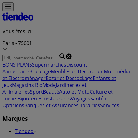
Vous êtes ici:
Paris - 75001
BONS PLANS
Supermarchés
Discount
Alimentaire
Bricolage
Meubles et Décoration
Multimédia
et Electroménager
Bazar et Déstockage
Enfants et
Jeux
Magasins Bio
Mode
Jardineries et
Animaleries
Sport
Beauté
Auto et Moto
Culture et
Loisirs
Bijouteries
Restaurants
Voyages
Santé et
Opticiens
Banques et Assurances
Librairies
Services
Marques
Tiendeo
»