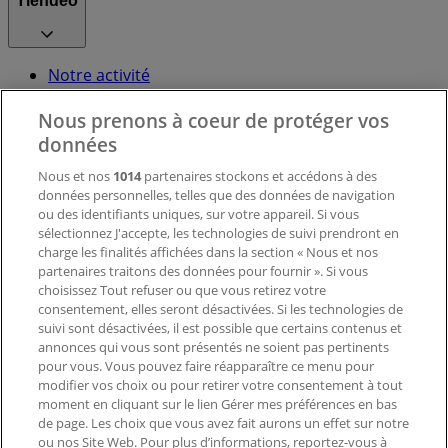
Tiendeo
Notre activité
Solutions professionnelles
Nous prenons à coeur de protéger vos
Nouvelles et médias
Travaillez avec nous
données
Nous et nos
1014
partenaires stockons et accédons à des
données personnelles, telles que des données de navigation
Contactez-nous
ou des identifiants uniques, sur votre appareil. Si vous
sélectionnez J'accepte, les technologies de suivi prendront en
charge les finalités affichées dans la section « Nous et nos
Demande marketing et professionnelle
partenaires traitons des données pour fournir ». Si vous
Magasin mal situé sur la carte
choisissez Tout refuser ou que vous retirez votre
consentement, elles seront désactivées. Si les technologies de
Signaler un prospectus
suivi sont désactivées, il est possible que certains contenus et
Vous rencontrez un problème technique sur l’appli
annonces qui vous sont présentés ne soient pas pertinents
ou le site?
pour vous. Vous pouvez faire réapparaître ce menu pour
modifier vos choix ou pour retirer votre consentement à tout
moment en cliquant sur le lien Gérer mes préférences en bas
Index
de page. Les choix que vous avez fait aurons un effet sur notre
ou nos Site Web. Pour plus d’informations, reportez-vous à