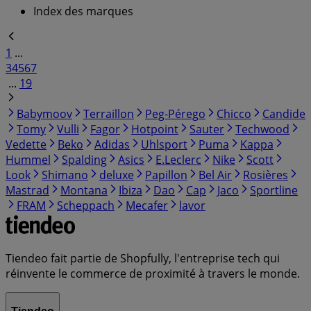
Index des marques
1
...
3
4
5
6
7
...
19
Babymoov
Terraillon
Peg-Pérego
Chicco
Candide
Tomy
Vulli
Fagor
Hotpoint
Sauter
Techwood
Vedette
Beko
Adidas
Uhlsport
Puma
Kappa
Hummel
Spalding
Asics
E.Leclerc
Nike
Scott
Look
Shimano
deluxe
Papillon
Bel Air
Rosières
Mastrad
Montana
Ibiza
Dao
Cap
Jaco
Sportline
FRAM
Scheppach
Mecafer
lavor
Tiendeo fait partie de Shopfully, l'entreprise tech qui
réinvente le commerce de proximité à travers le monde.