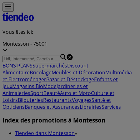
Vous êtes ici:
Montesson - 75001
BONS PLANS
Supermarchés
Discount
Alimentaire
Bricolage
Meubles et Décoration
Multimédia
et Electroménager
Bazar et Déstockage
Enfants et
Jeux
Magasins Bio
Mode
Jardineries et
Animaleries
Sport
Beauté
Auto et Moto
Culture et
Loisirs
Bijouteries
Restaurants
Voyages
Santé et
Opticiens
Banques et Assurances
Librairies
Services
Index des promotions à Montesson
Tiendeo dans Montesson
»