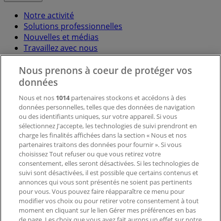
Notre activité
Solutions professionnelles
Nouvelles et médias
Travaillez avec nous
Nous prenons à coeur de protéger vos
Contactez-nous
données
Nous et nos
1014
partenaires stockons et accédons à des
données personnelles, telles que des données de navigation
Demande marketing et professionnelle
ou des identifiants uniques, sur votre appareil. Si vous
Magasin mal situé sur la carte
sélectionnez J'accepte, les technologies de suivi prendront en
Signaler un prospectus
charge les finalités affichées dans la section « Nous et nos
Vous rencontrez un problème technique sur l’appli
partenaires traitons des données pour fournir ». Si vous
ou le site?
choisissez Tout refuser ou que vous retirez votre
consentement, elles seront désactivées. Si les technologies de
suivi sont désactivées, il est possible que certains contenus et
Index
annonces qui vous sont présentés ne soient pas pertinents
pour vous. Vous pouvez faire réapparaître ce menu pour
modifier vos choix ou pour retirer votre consentement à tout
moment en cliquant sur le lien Gérer mes préférences en bas
Marques
de page. Les choix que vous avez fait aurons un effet sur notre