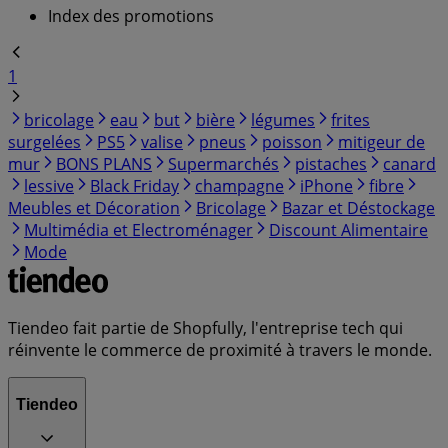
Index des promotions
1
bricolage
eau
but
bière
légumes
frites
surgelées
PS5
valise
pneus
poisson
mitigeur de
mur
BONS PLANS
Supermarchés
pistaches
canard
lessive
Black Friday
champagne
iPhone
fibre
Meubles et Décoration
Bricolage
Bazar et Déstockage
Multimédia et Electroménager
Discount Alimentaire
Mode
Tiendeo fait partie de Shopfully, l'entreprise tech qui
réinvente le commerce de proximité à travers le monde.
Tiendeo