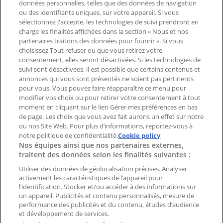
données personnelles, telles que des données de navigation
Demande marketing et professionnelle
ou des identifiants uniques, sur votre appareil. Si vous
Magasin mal situé sur la carte
sélectionnez J'accepte, les technologies de suivi prendront en
Signaler un prospectus
charge les finalités affichées dans la section « Nous et nos
Vous rencontrez un problème technique sur l’appli
partenaires traitons des données pour fournir ». Si vous
ou le site?
choisissez Tout refuser ou que vous retirez votre
consentement, elles seront désactivées. Si les technologies de
suivi sont désactivées, il est possible que certains contenus et
Index
annonces qui vous sont présentés ne soient pas pertinents
pour vous. Vous pouvez faire réapparaître ce menu pour
modifier vos choix ou pour retirer votre consentement à tout
moment en cliquant sur le lien Gérer mes préférences en bas
Marques
de page. Les choix que vous avez fait aurons un effet sur notre
Marques locales
ou nos Site Web. Pour plus d’informations, reportez-vous à
Enseignes
notre politique de confidentialité.
Cookie policy
Nos équipes ainsi que nos partenaires externes,
Commerces à proximité
traitent des données selon les finalités suivantes :
Produits
Produits locaux
Utiliser des données de géolocalisation précises. Analyser
activement les caractéristiques de l’appareil pour
Villes
l’identification. Stocker et/ou accéder à des informations sur
un appareil. Publicités et contenu personnalisés, mesure de
Télécharger l'appli Tiendeo
performance des publicités et du contenu, études d’audience
et développement de services.