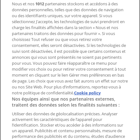
Nous et nos
1012
partenaires stockons et accédons à des
données personnelles, telles que des données de navigation
Demande marketing et professionnelle
ou des identifiants uniques, sur votre appareil. Si vous
Magasin mal situé sur la carte
sélectionnez J'accepte, les technologies de suivi prendront en
Signaler un prospectus
charge les finalités affichées dans la section « Nous et nos
Vous rencontrez un problème technique sur l’appli
partenaires traitons des données pour fournir ». Si vous
ou le site?
choisissez Tout refuser ou que vous retirez votre
consentement, elles seront désactivées. Si les technologies de
suivi sont désactivées, il est possible que certains contenus et
Index
annonces qui vous sont présentés ne soient pas pertinents
pour vous. Vous pouvez faire réapparaître ce menu pour
modifier vos choix ou pour retirer votre consentement à tout
moment en cliquant sur le lien Gérer mes préférences en bas
Marques
de page. Les choix que vous avez fait aurons un effet sur notre
Marques locales
ou nos Site Web. Pour plus d’informations, reportez-vous à
Enseignes
notre politique de confidentialité.
Cookie policy
Nos équipes ainsi que nos partenaires externes,
Commerces à proximité
traitent des données selon les finalités suivantes :
Produits
Produits locaux
Utiliser des données de géolocalisation précises. Analyser
activement les caractéristiques de l’appareil pour
Villes
l’identification. Stocker et/ou accéder à des informations sur
un appareil. Publicités et contenu personnalisés, mesure de
Télécharger l'appli Tiendeo
performance des publicités et du contenu, études d’audience