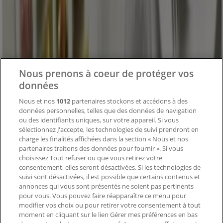
Notre activité
Solutions professionnelles
Nouvelles et médias
Travaillez avec nous
Nous prenons à coeur de protéger vos
Contactez-nous
données
Nous et nos
1012
partenaires stockons et accédons à des
données personnelles, telles que des données de navigation
Demande marketing et professionnelle
ou des identifiants uniques, sur votre appareil. Si vous
Magasin mal situé sur la carte
sélectionnez J'accepte, les technologies de suivi prendront en
Signaler un prospectus
charge les finalités affichées dans la section « Nous et nos
Vous rencontrez un problème technique sur l’appli
partenaires traitons des données pour fournir ». Si vous
ou le site?
choisissez Tout refuser ou que vous retirez votre
consentement, elles seront désactivées. Si les technologies de
suivi sont désactivées, il est possible que certains contenus et
Index
annonces qui vous sont présentés ne soient pas pertinents
pour vous. Vous pouvez faire réapparaître ce menu pour
modifier vos choix ou pour retirer votre consentement à tout
moment en cliquant sur le lien Gérer mes préférences en bas
Marques