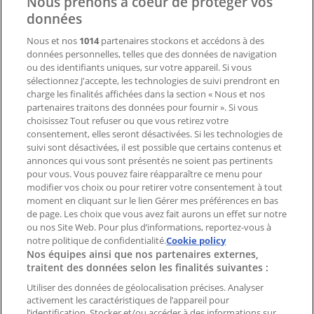
Nous prenons à coeur de protéger vos
Travaillez avec nous
données
Nous et nos
1014
partenaires stockons et accédons à des
Contactez-nous
données personnelles, telles que des données de navigation
ou des identifiants uniques, sur votre appareil. Si vous
sélectionnez J'accepte, les technologies de suivi prendront en
charge les finalités affichées dans la section « Nous et nos
Demande marketing et professionnelle
partenaires traitons des données pour fournir ». Si vous
Magasin mal situé sur la carte
choisissez Tout refuser ou que vous retirez votre
consentement, elles seront désactivées. Si les technologies de
Signaler un prospectus
suivi sont désactivées, il est possible que certains contenus et
Vous rencontrez un problème technique sur l’appli
annonces qui vous sont présentés ne soient pas pertinents
ou le site?
pour vous. Vous pouvez faire réapparaître ce menu pour
modifier vos choix ou pour retirer votre consentement à tout
moment en cliquant sur le lien Gérer mes préférences en bas
Index
de page. Les choix que vous avez fait aurons un effet sur notre
ou nos Site Web. Pour plus d’informations, reportez-vous à
notre politique de confidentialité.
Cookie policy
Nos équipes ainsi que nos partenaires externes,
Marques
traitent des données selon les finalités suivantes :
Enseignes
Produits
Utiliser des données de géolocalisation précises. Analyser
activement les caractéristiques de l’appareil pour
Villes
l’identification. Stocker et/ou accéder à des informations sur