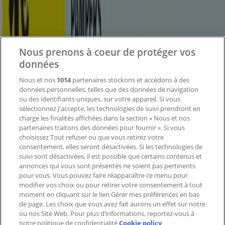
Notre activité
Solutions professionnelles
Nous prenons à coeur de protéger vos
Nouvelles et médias
Travaillez avec nous
données
Nous et nos
1014
partenaires stockons et accédons à des
Contactez-nous
données personnelles, telles que des données de navigation
ou des identifiants uniques, sur votre appareil. Si vous
sélectionnez J'accepte, les technologies de suivi prendront en
charge les finalités affichées dans la section « Nous et nos
Demande marketing et professionnelle
partenaires traitons des données pour fournir ». Si vous
Magasin mal situé sur la carte
choisissez Tout refuser ou que vous retirez votre
consentement, elles seront désactivées. Si les technologies de
Signaler un prospectus
suivi sont désactivées, il est possible que certains contenus et
Vous rencontrez un problème technique sur l’appli
annonces qui vous sont présentés ne soient pas pertinents
ou le site?
pour vous. Vous pouvez faire réapparaître ce menu pour
modifier vos choix ou pour retirer votre consentement à tout
moment en cliquant sur le lien Gérer mes préférences en bas
Index
de page. Les choix que vous avez fait aurons un effet sur notre
ou nos Site Web. Pour plus d’informations, reportez-vous à
notre politique de confidentialité.
Cookie policy