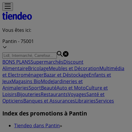
Vous êtes ici:
Pantin - 75001
BONS PLANS
Supermarchés
Discount
Alimentaire
Bricolage
Meubles et Décoration
Multimédia
et Electroménager
Bazar et Déstockage
Enfants et
Jeux
Magasins Bio
Mode
Jardineries et
Animaleries
Sport
Beauté
Auto et Moto
Culture et
Loisirs
Bijouteries
Restaurants
Voyages
Santé et
Opticiens
Banques et Assurances
Librairies
Services
Index des promotions à Pantin
Tiendeo dans Pantin
»