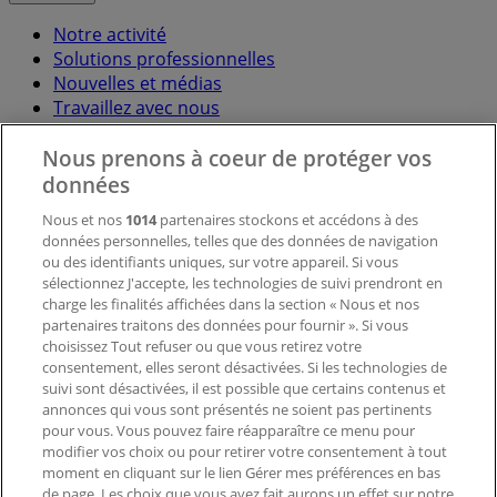
Notre activité
Solutions professionnelles
Nouvelles et médias
Travaillez avec nous
Nous prenons à coeur de protéger vos
Contactez-nous
données
Nous et nos
1014
partenaires stockons et accédons à des
données personnelles, telles que des données de navigation
Demande marketing et professionnelle
ou des identifiants uniques, sur votre appareil. Si vous
Magasin mal situé sur la carte
sélectionnez J'accepte, les technologies de suivi prendront en
Signaler un prospectus
charge les finalités affichées dans la section « Nous et nos
Vous rencontrez un problème technique sur l’appli
partenaires traitons des données pour fournir ». Si vous
ou le site?
choisissez Tout refuser ou que vous retirez votre
consentement, elles seront désactivées. Si les technologies de
suivi sont désactivées, il est possible que certains contenus et
Index
annonces qui vous sont présentés ne soient pas pertinents
pour vous. Vous pouvez faire réapparaître ce menu pour
modifier vos choix ou pour retirer votre consentement à tout
moment en cliquant sur le lien Gérer mes préférences en bas
Marques
de page. Les choix que vous avez fait aurons un effet sur notre