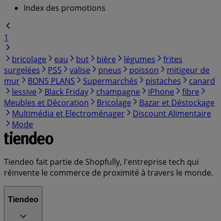
Index des promotions
1
bricolage
eau
but
bière
légumes
frites
surgelées
PS5
valise
pneus
poisson
mitigeur de
mur
BONS PLANS
Supermarchés
pistaches
canard
lessive
Black Friday
champagne
iPhone
fibre
Meubles et Décoration
Bricolage
Bazar et Déstockage
Multimédia et Electroménager
Discount Alimentaire
Mode
Tiendeo fait partie de Shopfully, l'entreprise tech qui
réinvente le commerce de proximité à travers le monde.
Tiendeo