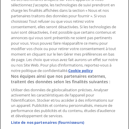
sélectionnez J'accepte, les technologies de suivi prendront en
charge les finalités affichées dans la section « Nous et nos
Demande marketing et professionnelle
partenaires traitons des données pour fournir ». Si vous
Magasin mal situé sur la carte
choisissez Tout refuser ou que vous retirez votre
consentement, elles seront désactivées. Si les technologies de
Signaler un prospectus
suivi sont désactivées, il est possible que certains contenus et
Vous rencontrez un problème technique sur l’appli
annonces qui vous sont présentés ne soient pas pertinents
ou le site?
pour vous. Vous pouvez faire réapparaître ce menu pour
modifier vos choix ou pour retirer votre consentement à tout
moment en cliquant sur le lien Gérer mes préférences en bas
Index
de page. Les choix que vous avez fait aurons un effet sur notre
ou nos Site Web. Pour plus d’informations, reportez-vous à
notre politique de confidentialité.
Cookie policy
Nos équipes ainsi que nos partenaires externes,
Marques
traitent des données selon les finalités suivantes :
Enseignes
Produits
Utiliser des données de géolocalisation précises. Analyser
activement les caractéristiques de l’appareil pour
Villes
l’identification. Stocker et/ou accéder à des informations sur
un appareil. Publicités et contenu personnalisés, mesure de
Télécharger l'appli Tiendeo
performance des publicités et du contenu, études d’audience
et développement de services.
Liste de nos partenaires (fournisseurs)