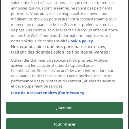
suivi sont désactivées, il est possible que certains contenus et
Vous rencontrez un problème technique sur l’appli
annonces qui vous sont présentés ne soient pas pertinents
ou le site?
pour vous. Vous pouvez faire réapparaître ce menu pour
modifier vos choix ou pour retirer votre consentement à tout
moment en cliquant sur le lien Gérer mes préférences en bas
Index
de page. Les choix que vous avez fait aurons un effet sur notre
ou nos Site Web. Pour plus d’informations, reportez-vous à
notre politique de confidentialité.
Cookie policy
Nos équipes ainsi que nos partenaires externes,
Marques
traitent des données selon les finalités suivantes :
Enseignes
Produits
Utiliser des données de géolocalisation précises. Analyser
activement les caractéristiques de l’appareil pour
Villes
l’identification. Stocker et/ou accéder à des informations sur
un appareil. Publicités et contenu personnalisés, mesure de
Télécharger l'appli Tiendeo
performance des publicités et du contenu, études d’audience
et développement de services.
Liste de nos partenaires (fournisseurs)
J'accepte
Copyright © Tiendeo ® 2026 · Shopfully Marketing S.L.U. –
Tout refuser
Palau de Mar – 08039 Barcelona, Spain