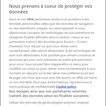
Solutions professionnelles
Nous prenons à coeur de protéger vos
Nouvelles et médias
Travaillez avec nous
données
Nous et nos
1014
partenaires stockons et accédons à des
Contactez-nous
données personnelles, telles que des données de navigation
ou des identifiants uniques, sur votre appareil. Si vous
sélectionnez J'accepte, les technologies de suivi prendront en
charge les finalités affichées dans la section « Nous et nos
Demande marketing et professionnelle
partenaires traitons des données pour fournir ». Si vous
Magasin mal situé sur la carte
choisissez Tout refuser ou que vous retirez votre
consentement, elles seront désactivées. Si les technologies de
Signaler un prospectus
suivi sont désactivées, il est possible que certains contenus et
Vous rencontrez un problème technique sur l’appli
annonces qui vous sont présentés ne soient pas pertinents
ou le site?
pour vous. Vous pouvez faire réapparaître ce menu pour
modifier vos choix ou pour retirer votre consentement à tout
moment en cliquant sur le lien Gérer mes préférences en bas
Index
de page. Les choix que vous avez fait aurons un effet sur notre
ou nos Site Web. Pour plus d’informations, reportez-vous à
notre politique de confidentialité.
Cookie policy
Nos équipes ainsi que nos partenaires externes,
Marques
traitent des données selon les finalités suivantes :
Enseignes
Produits
Utiliser des données de géolocalisation précises. Analyser