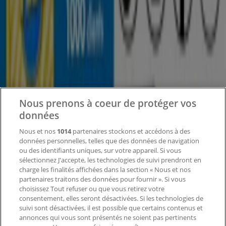
Tiendeo
Notre activité
Solutions professionnelles
Nouvelles et médias
Travaillez avec nous
Nous prenons à coeur de protéger vos
Contactez-nous
données
Nous et nos
1014
partenaires stockons et accédons à des
données personnelles, telles que des données de navigation
Demande marketing et professionnelle
ou des identifiants uniques, sur votre appareil. Si vous
Magasin mal situé sur la carte
sélectionnez J'accepte, les technologies de suivi prendront en
Signaler un prospectus
charge les finalités affichées dans la section « Nous et nos
Vous rencontrez un problème technique sur l’appli
partenaires traitons des données pour fournir ». Si vous
ou le site?
choisissez Tout refuser ou que vous retirez votre
consentement, elles seront désactivées. Si les technologies de
suivi sont désactivées, il est possible que certains contenus et
Index
annonces qui vous sont présentés ne soient pas pertinents