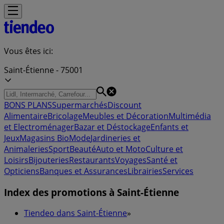
Vous êtes ici:
Saint-Étienne - 75001
BONS PLANS
Supermarchés
Discount
Alimentaire
Bricolage
Meubles et Décoration
Multimédia
et Electroménager
Bazar et Déstockage
Enfants et
Jeux
Magasins Bio
Mode
Jardineries et
Animaleries
Sport
Beauté
Auto et Moto
Culture et
Loisirs
Bijouteries
Restaurants
Voyages
Santé et
Opticiens
Banques et Assurances
Librairies
Services
Index des promotions à Saint-Étienne
Tiendeo dans Saint-Étienne
»