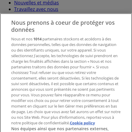
Nouvelles et médias
Travaillez avec nous
Nous prenons à coeur de protéger vos
Contactez-nous
données
Nous et nos
1014
partenaires stockons et accédons à des
données personnelles, telles que des données de navigation
Demande marketing et professionnelle
ou des identifiants uniques, sur votre appareil. Si vous
Magasin mal situé sur la carte
sélectionnez J'accepte, les technologies de suivi prendront en
Signaler un prospectus
charge les finalités affichées dans la section « Nous et nos
Vous rencontrez un problème technique sur l’appli
partenaires traitons des données pour fournir ». Si vous
ou le site?
choisissez Tout refuser ou que vous retirez votre
consentement, elles seront désactivées. Si les technologies de
suivi sont désactivées, il est possible que certains contenus et
Index
annonces qui vous sont présentés ne soient pas pertinents
pour vous. Vous pouvez faire réapparaître ce menu pour
modifier vos choix ou pour retirer votre consentement à tout
moment en cliquant sur le lien Gérer mes préférences en bas
Marques
de page. Les choix que vous avez fait aurons un effet sur notre
Marques locales
ou nos Site Web. Pour plus d’informations, reportez-vous à
notre politique de confidentialité.
Enseignes
Cookie policy
Nos équipes ainsi que nos partenaires externes,
Commerces à proximité