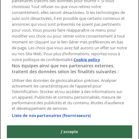
partenaires traitons des données pour fournir ». Si vous
ou le site?
choisissez Tout refuser ou que vous retirez votre
consentement, elles seront désactivées. Si les technologies de
suivi sont désactivées, il est possible que certains contenus et
Index
annonces qui vous sont présentés ne soient pas pertinents
pour vous. Vous pouvez faire réapparaître ce menu pour
modifier vos choix ou pour retirer votre consentement à tout
moment en cliquant sur le lien Gérer mes préférences en bas
Marques
de page. Les choix que vous avez fait aurons un effet sur notre
Marques locales
ou nos Site Web. Pour plus d’informations, reportez-vous à
Enseignes
notre politique de confidentialité.
Cookie policy
Nos équipes ainsi que nos partenaires externes,
Commerces à proximité
traitent des données selon les finalités suivantes :
Produits
Produits locaux
Utiliser des données de géolocalisation précises. Analyser
activement les caractéristiques de l’appareil pour
Villes
l’identification. Stocker et/ou accéder à des informations sur
un appareil. Publicités et contenu personnalisés, mesure de
Télécharger l'appli Tiendeo
performance des publicités et du contenu, études d’audience
et développement de services.
Liste de nos partenaires (fournisseurs)
J'accepte