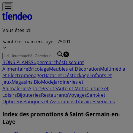
Vous êtes ici:
Saint-Germain-en-Laye - 75001
BONS PLANS
Supermarchés
Discount
Alimentaire
Bricolage
Meubles et Décoration
Multimédia
et Electroménager
Bazar et Déstockage
Enfants et
Jeux
Magasins Bio
Mode
Jardineries et
Animaleries
Sport
Beauté
Auto et Moto
Culture et
Loisirs
Bijouteries
Restaurants
Voyages
Santé et
Opticiens
Banques et Assurances
Librairies
Services
Index des promotions à Saint-Germain-en-
Laye