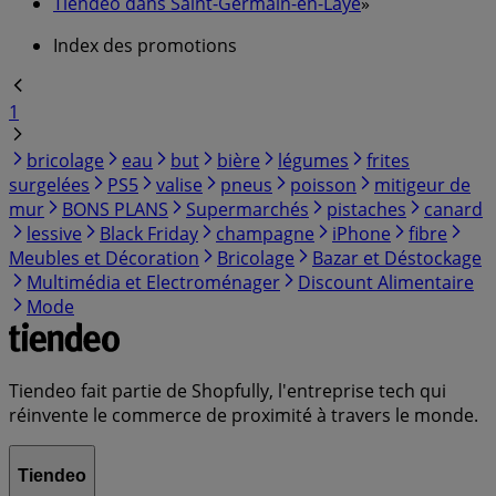
Tiendeo dans Saint-Germain-en-Laye
»
Index des promotions
1
bricolage
eau
but
bière
légumes
frites
surgelées
PS5
valise
pneus
poisson
mitigeur de
mur
BONS PLANS
Supermarchés
pistaches
canard
lessive
Black Friday
champagne
iPhone
fibre
Meubles et Décoration
Bricolage
Bazar et Déstockage
Multimédia et Electroménager
Discount Alimentaire
Mode
Tiendeo fait partie de Shopfully, l'entreprise tech qui
réinvente le commerce de proximité à travers le monde.
Tiendeo