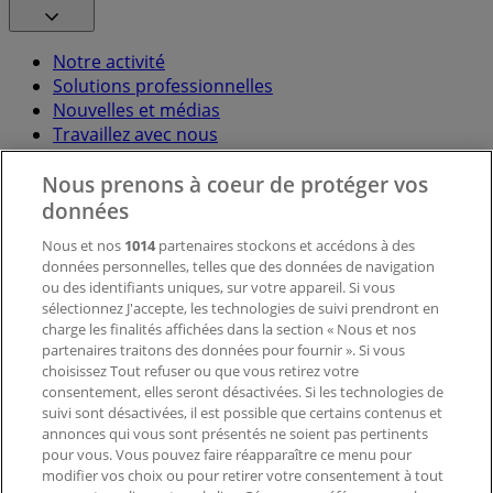
Notre activité
Solutions professionnelles
Nouvelles et médias
Travaillez avec nous
Nous prenons à coeur de protéger vos
Contactez-nous
données
Nous et nos
1014
partenaires stockons et accédons à des
données personnelles, telles que des données de navigation
Demande marketing et professionnelle
ou des identifiants uniques, sur votre appareil. Si vous
Magasin mal situé sur la carte
sélectionnez J'accepte, les technologies de suivi prendront en
Signaler un prospectus
charge les finalités affichées dans la section « Nous et nos
Vous rencontrez un problème technique sur l’appli
partenaires traitons des données pour fournir ». Si vous
ou le site?
choisissez Tout refuser ou que vous retirez votre
consentement, elles seront désactivées. Si les technologies de
suivi sont désactivées, il est possible que certains contenus et
Index
annonces qui vous sont présentés ne soient pas pertinents
pour vous. Vous pouvez faire réapparaître ce menu pour
modifier vos choix ou pour retirer votre consentement à tout