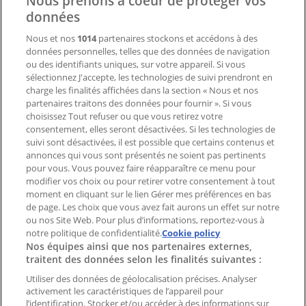
Nous prenons à coeur de protéger vos
données
Contactez-nous
Nous et nos
1014
partenaires stockons et accédons à des
données personnelles, telles que des données de navigation
ou des identifiants uniques, sur votre appareil. Si vous
sélectionnez J'accepte, les technologies de suivi prendront en
Demande marketing et professionnelle
charge les finalités affichées dans la section « Nous et nos
Magasin mal situé sur la carte
partenaires traitons des données pour fournir ». Si vous
Signaler un prospectus
choisissez Tout refuser ou que vous retirez votre
consentement, elles seront désactivées. Si les technologies de
Vous rencontrez un problème technique sur l’appli
suivi sont désactivées, il est possible que certains contenus et
ou le site?
annonces qui vous sont présentés ne soient pas pertinents
pour vous. Vous pouvez faire réapparaître ce menu pour
modifier vos choix ou pour retirer votre consentement à tout
Index
moment en cliquant sur le lien Gérer mes préférences en bas
de page. Les choix que vous avez fait aurons un effet sur notre
ou nos Site Web. Pour plus d’informations, reportez-vous à
Marques
notre politique de confidentialité.
Cookie policy
Nos équipes ainsi que nos partenaires externes,
Enseignes
traitent des données selon les finalités suivantes :
Commerces à proximité
Produits
Utiliser des données de géolocalisation précises. Analyser
activement les caractéristiques de l’appareil pour
Villes
l’identification. Stocker et/ou accéder à des informations sur