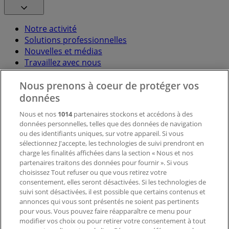
Notre activité
Solutions professionnelles
Nouvelles et médias
Travaillez avec nous
Nous prenons à coeur de protéger vos
Contactez-nous
données
Nous et nos
1014
partenaires stockons et accédons à des
données personnelles, telles que des données de navigation
Demande marketing et professionnelle
ou des identifiants uniques, sur votre appareil. Si vous
Magasin mal situé sur la carte
sélectionnez J'accepte, les technologies de suivi prendront en
Signaler un prospectus
charge les finalités affichées dans la section « Nous et nos
Vous rencontrez un problème technique sur l’appli
partenaires traitons des données pour fournir ». Si vous
ou le site?
choisissez Tout refuser ou que vous retirez votre
consentement, elles seront désactivées. Si les technologies de
suivi sont désactivées, il est possible que certains contenus et
Index
annonces qui vous sont présentés ne soient pas pertinents
pour vous. Vous pouvez faire réapparaître ce menu pour
modifier vos choix ou pour retirer votre consentement à tout