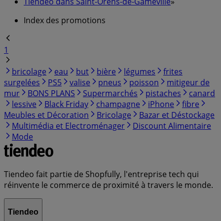
Tiendeo dans Saint-Orens-de-Gameville
»
Index des promotions
1
bricolage
eau
but
bière
légumes
frites
surgelées
PS5
valise
pneus
poisson
mitigeur de
mur
BONS PLANS
Supermarchés
pistaches
canard
lessive
Black Friday
champagne
iPhone
fibre
Meubles et Décoration
Bricolage
Bazar et Déstockage
Multimédia et Electroménager
Discount Alimentaire
Mode
Tiendeo fait partie de Shopfully, l'entreprise tech qui
réinvente le commerce de proximité à travers le monde.
Tiendeo