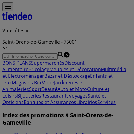
Vous êtes ici:
Saint-Orens-de-Gameville - 75001
BONS PLANS
Supermarchés
Discount
Alimentaire
Bricolage
Meubles et Décoration
Multimédia
et Electroménager
Bazar et Déstockage
Enfants et
Jeux
Magasins Bio
Mode
Jardineries et
Animaleries
Sport
Beauté
Auto et Moto
Culture et
Loisirs
Bijouteries
Restaurants
Voyages
Santé et
Opticiens
Banques et Assurances
Librairies
Services
Index des promotions à Saint-Orens-de-
Gameville