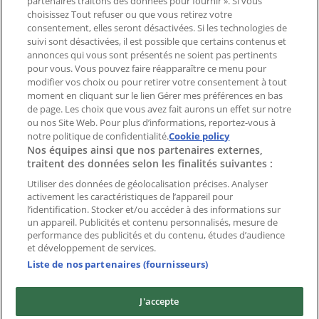
partenaires traitons des données pour fournir ». Si vous
ou le site?
choisissez Tout refuser ou que vous retirez votre
consentement, elles seront désactivées. Si les technologies de
suivi sont désactivées, il est possible que certains contenus et
Index
annonces qui vous sont présentés ne soient pas pertinents
pour vous. Vous pouvez faire réapparaître ce menu pour
modifier vos choix ou pour retirer votre consentement à tout
moment en cliquant sur le lien Gérer mes préférences en bas
Marques
de page. Les choix que vous avez fait aurons un effet sur notre
Marques locales
ou nos Site Web. Pour plus d’informations, reportez-vous à
Enseignes
notre politique de confidentialité.
Cookie policy
Nos équipes ainsi que nos partenaires externes,
Commerces à proximité
traitent des données selon les finalités suivantes :
Produits
Produits locaux
Utiliser des données de géolocalisation précises. Analyser
activement les caractéristiques de l’appareil pour
Villes
l’identification. Stocker et/ou accéder à des informations sur
un appareil. Publicités et contenu personnalisés, mesure de
Télécharger l'appli Tiendeo
performance des publicités et du contenu, études d’audience
et développement de services.
Liste de nos partenaires (fournisseurs)
J'accepte