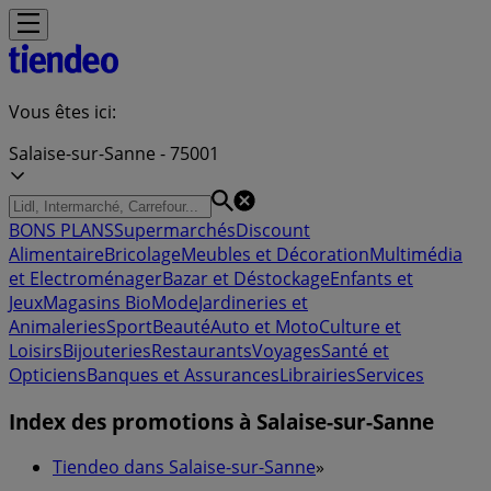
Vous êtes ici:
Salaise-sur-Sanne - 75001
BONS PLANS
Supermarchés
Discount
Alimentaire
Bricolage
Meubles et Décoration
Multimédia
et Electroménager
Bazar et Déstockage
Enfants et
Jeux
Magasins Bio
Mode
Jardineries et
Animaleries
Sport
Beauté
Auto et Moto
Culture et
Loisirs
Bijouteries
Restaurants
Voyages
Santé et
Opticiens
Banques et Assurances
Librairies
Services
Index des promotions à Salaise-sur-Sanne
Tiendeo dans Salaise-sur-Sanne
»