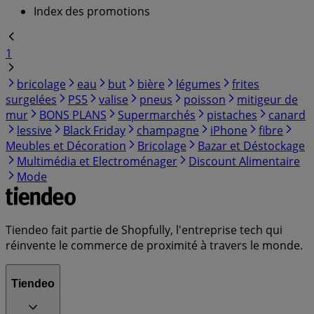
Index des promotions
1
bricolage
eau
but
bière
légumes
frites
surgelées
PS5
valise
pneus
poisson
mitigeur de
mur
BONS PLANS
Supermarchés
pistaches
canard
lessive
Black Friday
champagne
iPhone
fibre
Meubles et Décoration
Bricolage
Bazar et Déstockage
Multimédia et Electroménager
Discount Alimentaire
Mode
Tiendeo fait partie de Shopfully, l'entreprise tech qui
réinvente le commerce de proximité à travers le monde.
Tiendeo