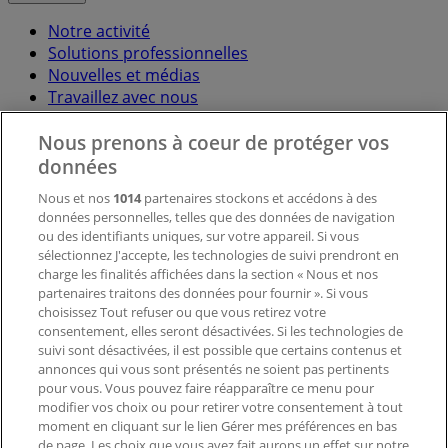
Notre activité
Solutions professionnelles
Nouvelles et médias
Travaillez avec nous
Nous prenons à coeur de protéger vos
Contactez-nous
données
Nous et nos
1014
partenaires stockons et accédons à des
données personnelles, telles que des données de navigation
Demande marketing et professionnelle
ou des identifiants uniques, sur votre appareil. Si vous
Magasin mal situé sur la carte
sélectionnez J'accepte, les technologies de suivi prendront en
Signaler un prospectus
charge les finalités affichées dans la section « Nous et nos
Vous rencontrez un problème technique sur l’appli
partenaires traitons des données pour fournir ». Si vous
ou le site?
choisissez Tout refuser ou que vous retirez votre
consentement, elles seront désactivées. Si les technologies de
suivi sont désactivées, il est possible que certains contenus et
Index
annonces qui vous sont présentés ne soient pas pertinents
pour vous. Vous pouvez faire réapparaître ce menu pour
modifier vos choix ou pour retirer votre consentement à tout
moment en cliquant sur le lien Gérer mes préférences en bas
Marques
de page. Les choix que vous avez fait aurons un effet sur notre