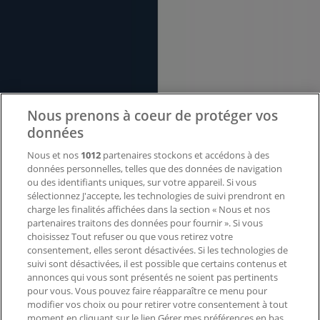
Notre activité
Solutions professionnelles
Nouvelles et médias
Travaillez avec nous
Nous prenons à coeur de protéger vos
Contactez-nous
données
Nous et nos
1012
partenaires stockons et accédons à des
données personnelles, telles que des données de navigation
Demande marketing et professionnelle
ou des identifiants uniques, sur votre appareil. Si vous
Magasin mal situé sur la carte
sélectionnez J'accepte, les technologies de suivi prendront en
Signaler un prospectus
charge les finalités affichées dans la section « Nous et nos
Vous rencontrez un problème technique sur l’appli
partenaires traitons des données pour fournir ». Si vous
ou le site?
choisissez Tout refuser ou que vous retirez votre
consentement, elles seront désactivées. Si les technologies de
suivi sont désactivées, il est possible que certains contenus et
Index
annonces qui vous sont présentés ne soient pas pertinents
pour vous. Vous pouvez faire réapparaître ce menu pour
modifier vos choix ou pour retirer votre consentement à tout
moment en cliquant sur le lien Gérer mes préférences en bas