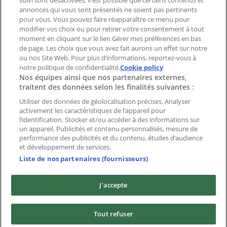
suivi sont désactivées, il est possible que certains contenus et
Index
annonces qui vous sont présentés ne soient pas pertinents
pour vous. Vous pouvez faire réapparaître ce menu pour
modifier vos choix ou pour retirer votre consentement à tout
moment en cliquant sur le lien Gérer mes préférences en bas
Marques
de page. Les choix que vous avez fait aurons un effet sur notre
Marques locales
ou nos Site Web. Pour plus d’informations, reportez-vous à
Enseignes
notre politique de confidentialité.
Cookie policy
Nos équipes ainsi que nos partenaires externes,
Commerces à proximité
traitent des données selon les finalités suivantes :
Produits
Produits locaux
Utiliser des données de géolocalisation précises. Analyser
activement les caractéristiques de l’appareil pour
Villes
l’identification. Stocker et/ou accéder à des informations sur
un appareil. Publicités et contenu personnalisés, mesure de
Télécharger l'appli Tiendeo
performance des publicités et du contenu, études d’audience
et développement de services.
Liste de nos partenaires (fournisseurs)
J'accepte
Copyright © Tiendeo ® 2026 · Shopfully Marketing S.L.U. –
Tout refuser
Palau de Mar – 08039 Barcelona, Spain