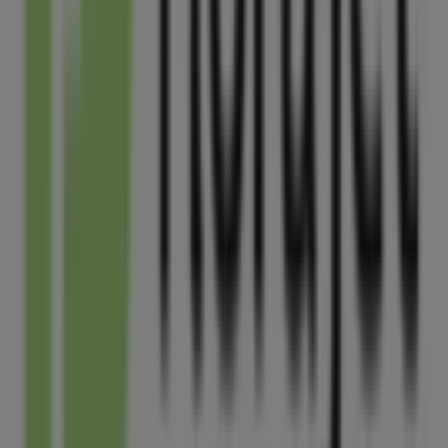
pourrez découvrir les promotions les plus récentes et
profiter de grandes réductions sur les produits de
Jardineries et Animaleries
pour vos achats à
Arcueil
.
Ne manquez pas l'occasion de visiter la boutique
Florajet
à
43 rue emile raspail
pour une expérience
d'achat complète. Nous vous invitons à explorer les
promotions que nous avons pour vous ce
août
et à
rester informé des meilleures offres de
Florajet
à
Arcueil
. Venez nous rendre visite et commencez à
économiser dès aujourd'hui !
Plus d'informations sur Florajet
Voir les autres magasins
de Florajet dans Arcueil
Publicité