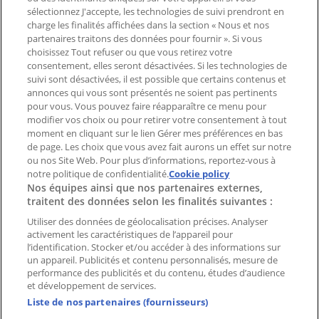
Magasin mal situé sur la carte
sélectionnez J'accepte, les technologies de suivi prendront en
Signaler un prospectus
charge les finalités affichées dans la section « Nous et nos
Vous rencontrez un problème technique sur l’appli
partenaires traitons des données pour fournir ». Si vous
ou le site?
choisissez Tout refuser ou que vous retirez votre
consentement, elles seront désactivées. Si les technologies de
suivi sont désactivées, il est possible que certains contenus et
Index
annonces qui vous sont présentés ne soient pas pertinents
pour vous. Vous pouvez faire réapparaître ce menu pour
modifier vos choix ou pour retirer votre consentement à tout
moment en cliquant sur le lien Gérer mes préférences en bas
Marques
de page. Les choix que vous avez fait aurons un effet sur notre
Marques locales
ou nos Site Web. Pour plus d’informations, reportez-vous à
Enseignes
notre politique de confidentialité.
Cookie policy
Nos équipes ainsi que nos partenaires externes,
Commerces à proximité
traitent des données selon les finalités suivantes :
Produits
Produits locaux
Utiliser des données de géolocalisation précises. Analyser
activement les caractéristiques de l’appareil pour
Villes
l’identification. Stocker et/ou accéder à des informations sur
un appareil. Publicités et contenu personnalisés, mesure de
Télécharger l'appli Tiendeo
performance des publicités et du contenu, études d’audience
et développement de services.
Liste de nos partenaires (fournisseurs)