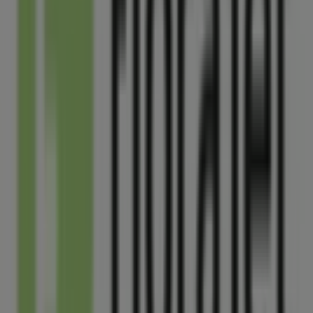
Autres entreprises de Jardineries et
Animaleries à Arcueil
Florajet
Bienvenue dans la boutique
Florajet
sur Tiendeo, où
vous pourrez découvrir les meilleures
offres
,
promotions
et
catalogues
de cette marque renommée
dans le secteur de
Jardineries et Animaleries
. Notre
magasin physique est situé à
43 rue emile raspail
,
Arcueil
, et vous y trouverez une large gamme de
produits de qualité qui vous permettront de réaliser des
économies tout au long de
août 2026
.
Sur Tiendeo, nous vous fournissons toutes les
informations à jour sur
Florajet
, telles que les horaires
d'ouverture, les offres exclusives et l'emplacement exact
du magasin à
43 rue emile raspail
. De plus, vous aurez
accès aux derniers catalogues de
Florajet
, où vous