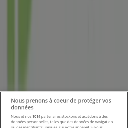
Tiendeo fait partie de Shopfully, l'entreprise tech qui
réinvente le commerce de proximité à travers le monde.
Tiendeo
Notre activité
Solutions professionnelles
Nouvelles et médias
Travaillez avec nous
Nous prenons à coeur de protéger vos
Contactez-nous
données
Nous et nos
1014
partenaires stockons et accédons à des
données personnelles, telles que des données de navigation
Demande marketing et professionnelle
ou des identifiants uniques, sur votre appareil. Si vous