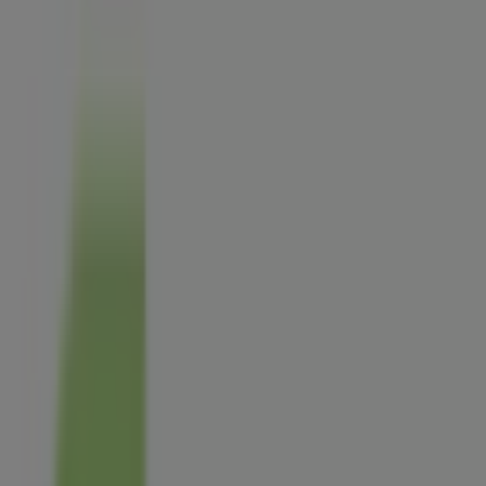
Magasin Florajet | 43 rue emile
raspail, Arcueil - Horaires,
Catalogues et Adresse
Tiendeo dans Arcueil
»
Promos Jardineries et Animaleries à Arcueil
»
Florajet à Arcueil
»
Florajet | 43 rue emile raspail
Carte
0145462015
Carte
0145462015
Nous sommes sur le point de publier des offres de
Florajet
Publicité