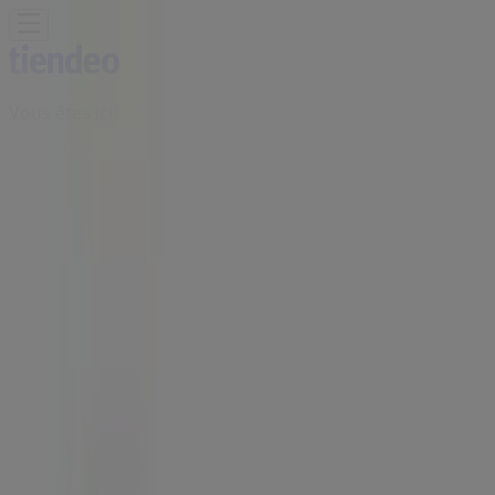
Vous êtes ici:
Arcueil - 75001
BONS PLANS
Supermarchés
Discount
Alimentaire
Bricolage
Meubles et Décoration
Multimédia
et Electroménager
Bazar et Déstockage
Enfants et
Jeux
Magasins Bio
Mode
Jardineries et
Animaleries
Sport
Beauté
Auto et Moto
Culture et
Loisirs
Bijouteries
Restaurants
Voyages
Santé et
Opticiens
Banques et Assurances
Librairies
Services
Publicité