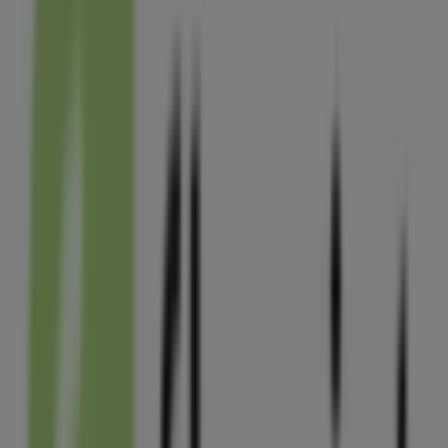
Fermé
Coccimarket
21 Rue Emile Raspail, Arcueil
209 m
Fermé
BNP Paribas
29 rue Emile Raspail, Arcueil
227 m
Fermé