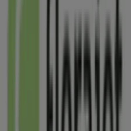
Selectour Afat
41 rue Emile Raspail, Arcueil
269 m
Fermé
Florajet
43 rue emile raspail, Arcueil
279 m