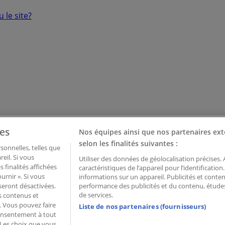
 le site?
es
Nos équipes ainsi que nos partenaires ext
selon les finalités suivantes :
onnelles, telles que
eil. Si vous
Utiliser des données de géolocalisation précises.
 finalités affichées
caractéristiques de l’appareil pour l’identificatio
urnir ». Si vous
informations sur un appareil. Publicités et cont
seront désactivées.
performance des publicités et du contenu, étud
de services.
ns contenus et
. Vous pouvez faire
Liste de nos partenaires (fournisseurs)
consentement à tout
 Palau de Mar – 08039 Barcelona, Spain
 Les choix que vous