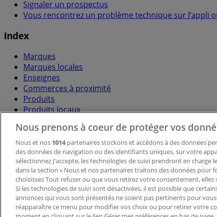
Signaler un prospectus
Vous rencontrez un problème technique sur l’appli ou
Index
Marques
Marques locales
Enseignes
Commerces à proximité
Produits
Produits locaux
Villes
Nous prenons à coeur de protéger vos donné
Télécharger l'appli Tiendeo
Nous et nos
1014
partenaires stockons et accédons à des données pers
des données de navigation ou des identifiants uniques, sur votre appar
sélectionnez J'accepte, les technologies de suivi prendront en charge les
dans la section « Nous et nos partenaires traitons des données pour fo
choisissez Tout refuser ou que vous retirez votre consentement, elles 
Si les technologies de suivi sont désactivées, il est possible que certai
annonces qui vous sont présentés ne soient pas pertinents pour vous
réapparaître ce menu pour modifier vos choix ou pour retirer votre 
Copyright © Tiendeo ® 2026 · Shopfully Marketing S.L.U. –
moment en cliquant sur le lien Gérer mes préférences en bas de page.