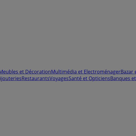
Meubles et Décoration
Multimédia et Electroménager
Bazar 
ijouteries
Restaurants
Voyages
Santé et Opticiens
Banques et