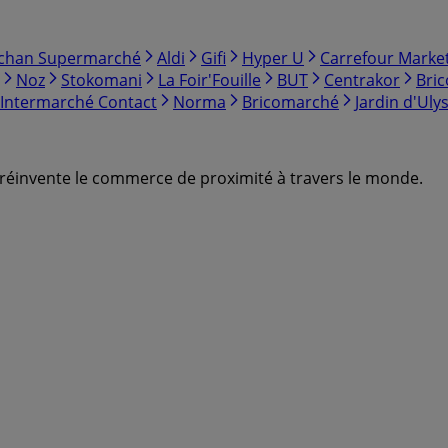
chan Supermarché
Aldi
Gifi
Hyper U
Carrefour Marke
Noz
Stokomani
La Foir'Fouille
BUT
Centrakor
Bri
Intermarché Contact
Norma
Bricomarché
Jardin d'Uly
ui réinvente le commerce de proximité à travers le monde.