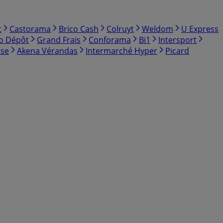
t
Castorama
Brico Cash
Colruyt
Weldom
U Express
co Dépôt
Grand Frais
Conforama
Bi1
Intersport
sse
Akena Vérandas
Intermarché Hyper
Picard