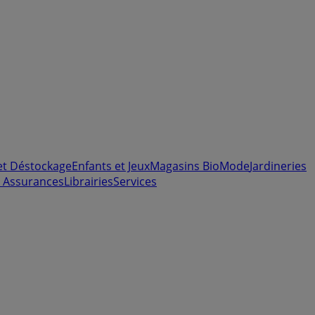
et Déstockage
Enfants et Jeux
Magasins Bio
Mode
Jardineries
 Assurances
Librairies
Services