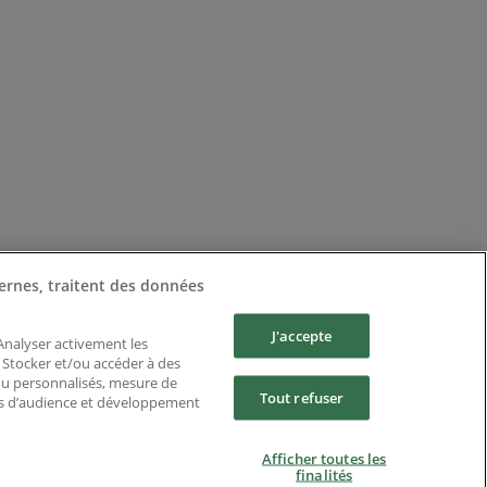
ernes, traitent des données
J'accepte
 Analyser activement les
n. Stocker et/ou accéder à des
enu personnalisés, mesure de
Tout refuser
es d’audience et développement
Afficher toutes les
finalités