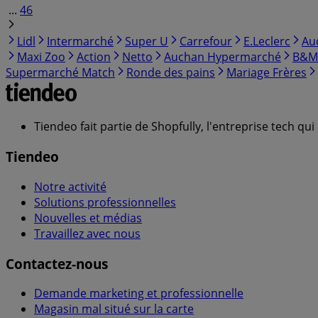
...
46
Lidl
Intermarché
Super U
Carrefour
E.Leclerc
Au
Maxi Zoo
Action
Netto
Auchan Hypermarché
B&M
Supermarché Match
Ronde des pains
Mariage Frères
Tiendeo fait partie de Shopfully, l'entreprise tech q
Tiendeo
Notre activité
Solutions professionnelles
Nouvelles et médias
Travaillez avec nous
Contactez-nous
Demande marketing et professionnelle
Magasin mal situé sur la carte