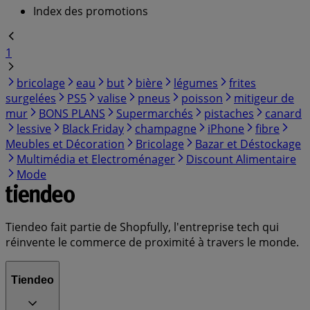
Index des promotions
1
bricolage
eau
but
bière
légumes
frites
surgelées
PS5
valise
pneus
poisson
mitigeur de
mur
BONS PLANS
Supermarchés
pistaches
canard
lessive
Black Friday
champagne
iPhone
fibre
Meubles et Décoration
Bricolage
Bazar et Déstockage
Multimédia et Electroménager
Discount Alimentaire
Mode
Tiendeo fait partie de Shopfully, l'entreprise tech qui
réinvente le commerce de proximité à travers le monde.
Tiendeo