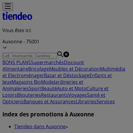
Vous êtes ici:
Auxonne - 75001
BONS PLANS
Supermarchés
Discount
Alimentaire
Bricolage
Meubles et Décoration
Multimédia
et Electroménager
Bazar et Déstockage
Enfants et
Jeux
Magasins Bio
Mode
Jardineries et
Animaleries
Sport
Beauté
Auto et Moto
Culture et
Loisirs
Bijouteries
Restaurants
Voyages
Santé et
Opticiens
Banques et Assurances
Librairies
Services
Index des promotions à Auxonne
Tiendeo dans Auxonne
»