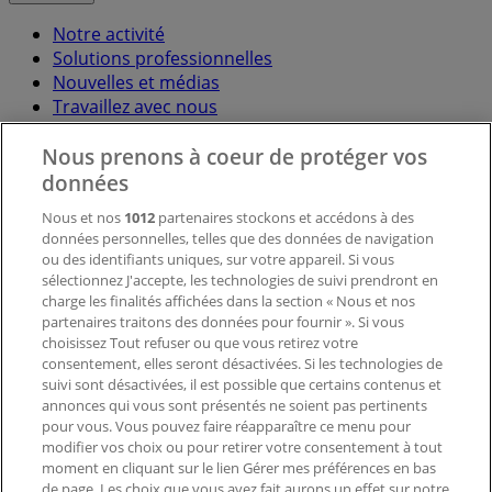
Notre activité
Solutions professionnelles
Nouvelles et médias
Travaillez avec nous
Nous prenons à coeur de protéger vos
Contactez-nous
données
Nous et nos
1012
partenaires stockons et accédons à des
données personnelles, telles que des données de navigation
Demande marketing et professionnelle
ou des identifiants uniques, sur votre appareil. Si vous
Magasin mal situé sur la carte
sélectionnez J'accepte, les technologies de suivi prendront en
Signaler un prospectus
charge les finalités affichées dans la section « Nous et nos
Vous rencontrez un problème technique sur l’appli
partenaires traitons des données pour fournir ». Si vous
ou le site?
choisissez Tout refuser ou que vous retirez votre
consentement, elles seront désactivées. Si les technologies de
suivi sont désactivées, il est possible que certains contenus et
Index
annonces qui vous sont présentés ne soient pas pertinents
pour vous. Vous pouvez faire réapparaître ce menu pour
modifier vos choix ou pour retirer votre consentement à tout
moment en cliquant sur le lien Gérer mes préférences en bas
Marques
de page. Les choix que vous avez fait aurons un effet sur notre