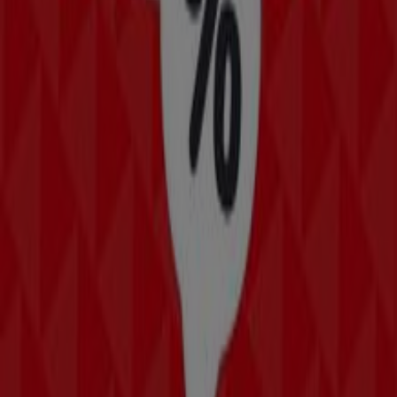
Autres entreprises de Meubles et
Décoration à Avignon
Basika
Bienvenue sur Tiendeo ! Ici, vous pouvez trouver non
seulement les meilleures
offres
,
catalogues
et
promotions
, mais aussi découvrir les magasins les plus
populaires à
Avignon
. Tout au long du mois de
août
2026
, vous pourrez explorer les dernières nouveautés de
Basika
, l’une des marques les plus reconnues, et trouver
les magasins et leurs détails près de chez vous à
Avignon
.
Sur Tiendeo, vous avez accès à des
promotions
et des
réductions, ainsi qu’à des informations sur les magasins
physiques de votre ville. Parcourez les catalogues de
Basika
, trouvez des magasins à
Avignon
et profitez de
grandes remises pour économiser sur vos achats ce
août
. De plus, nous vous fournissons des informations