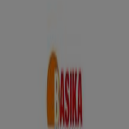
Magasins Basika à Avignon -
Horaires, Téléphones et Adresses
Tiendeo dans Avignon
»
Promos Meubles et Décoration à Avignon
»
Basika à Avignon
»
Magasins de Basika à Avignon
Basika
25, Rue du bon vent, Montfavet
4.4 km
Fermé
Publicité