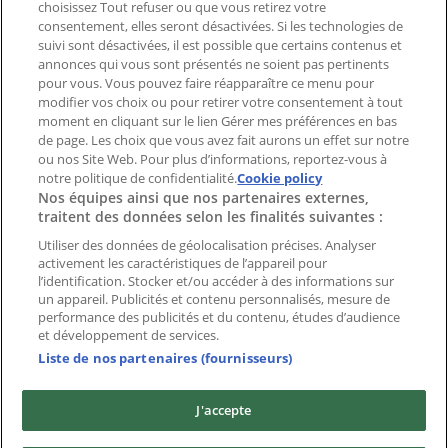
ou le site?
choisissez Tout refuser ou que vous retirez votre
consentement, elles seront désactivées. Si les technologies de
suivi sont désactivées, il est possible que certains contenus et
Index
annonces qui vous sont présentés ne soient pas pertinents
pour vous. Vous pouvez faire réapparaître ce menu pour
modifier vos choix ou pour retirer votre consentement à tout
moment en cliquant sur le lien Gérer mes préférences en bas
Marques
de page. Les choix que vous avez fait aurons un effet sur notre
Marques locales
ou nos Site Web. Pour plus d’informations, reportez-vous à
Enseignes
notre politique de confidentialité.
Cookie policy
Nos équipes ainsi que nos partenaires externes,
Commerces à proximité
traitent des données selon les finalités suivantes :
Produits
Produits locaux
Utiliser des données de géolocalisation précises. Analyser
activement les caractéristiques de l’appareil pour
Villes
l’identification. Stocker et/ou accéder à des informations sur
un appareil. Publicités et contenu personnalisés, mesure de
Télécharger l'appli Tiendeo
performance des publicités et du contenu, études d’audience
et développement de services.
Liste de nos partenaires (fournisseurs)
J'accepte