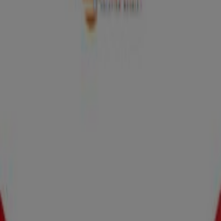
Catalogues Basika à Avignon
Basika