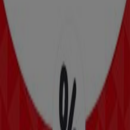
Rentrée des prix bas
Expire le 30/09
-3 jours
Basika
SOLDES jusqu'à -30 %
Expire le 09/08
4.4 km - Avignon
Basika
Offres Basika