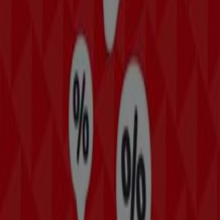
précises sur les emplacements des magasins, les
horaires d’ouverture et tous les détails nécessaires pour
une expérience d’achat complète à
Avignon
.
Ne manquez pas les
offres
de
Basika
dans les magasins
de
Avignon
et restez informé des meilleurs prix tout au
long du mois de
août 2026
. Sur Tiendeo, vous trouverez
toujours les meilleures options d’achat à
Avignon
.
Commencez dès maintenant à explorer les magasins et
les promotions que nous avons préparés pour vous !
Publicité