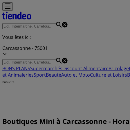
Vous êtes ici:
Carcassonne - 75001
BONS PLANS
Supermarchés
Discount Alimentaire
Bricolage
et Animaleries
Sport
Beauté
Auto et Moto
Culture et Loisirs
B
Publicité
Boutiques Mini à Carcassonne - Hora