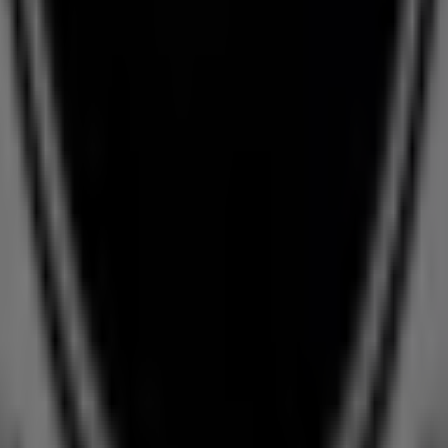
ui réinvente le commerce de proximité à travers le monde.