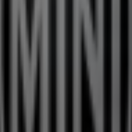
ement les meilleures
offres
,
catalogues
et
promotions
, ma
ourrez explorer les dernières nouveautés de
Mini
, l’une de
uctions, ainsi qu’à des informations sur les magasins physiq
des remises pour économiser sur vos achats ce
août
. De pl
ous les détails nécessaires pour une expérience d’achat co
Carcassonne
et restez informé des meilleurs prix tout au l
ommencez dès maintenant à explorer les magasins et les p