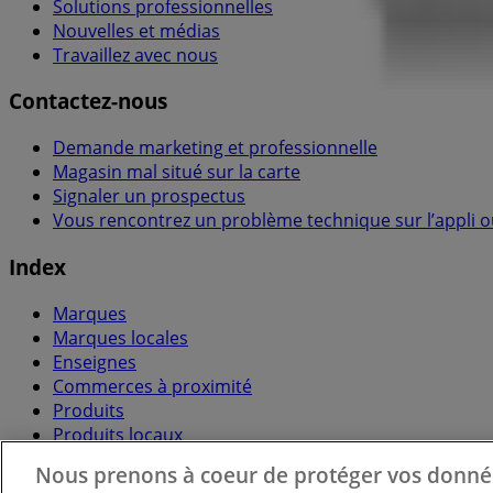
Solutions professionnelles
Nouvelles et médias
Travaillez avec nous
Contactez-nous
Demande marketing et professionnelle
Magasin mal situé sur la carte
Signaler un prospectus
Vous rencontrez un problème technique sur l’appli ou
Index
Marques
Marques locales
Enseignes
Commerces à proximité
Produits
Produits locaux
Villes
Nous prenons à coeur de protéger vos donné