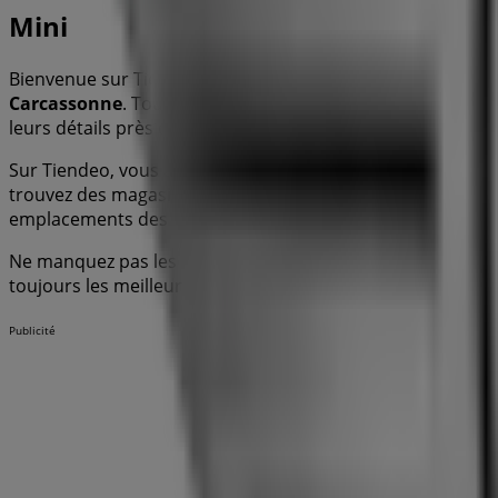
Mini
Bienvenue sur Tiendeo ! Ici, vous pouvez trouver non seul
Carcassonne
. Tout au long du mois de
août 2026
, vous p
leurs détails près de chez vous à
Carcassonne
.
Sur Tiendeo, vous avez accès à des
promotions
et des réd
trouvez des magasins à
Carcassonne
et profitez de gran
emplacements des magasins, les horaires d’ouverture et t
Ne manquez pas les
offres
de
Mini
dans les magasins de
toujours les meilleures options d’achat à
Carcassonne
. C
Publicité