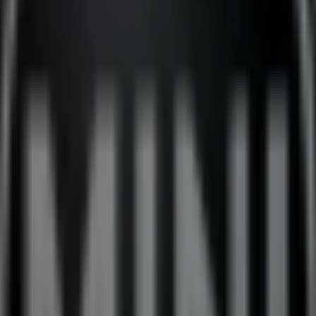
ni à Albi
Mini à Toulouse
à Carcassonne