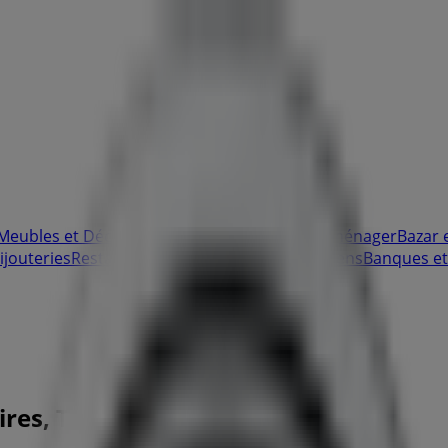
Meubles et Décoration
Multimédia et Electroménager
Bazar 
ijouteries
Restaurants
Voyages
Santé et Opticiens
Banques et
ires, Téléphones et Adresses