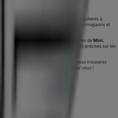
is aussi découvrir les magasins les plus populaires à
s marques les plus reconnues, et trouver les magasins et
ues de votre ville. Parcourez les catalogues de
Mini
,
us, nous vous fournissons des informations précises sur les
mplète à
Carcassonne
.
ong du mois de
août 2026
. Sur Tiendeo, vous trouverez
romotions que nous avons préparés pour vous !