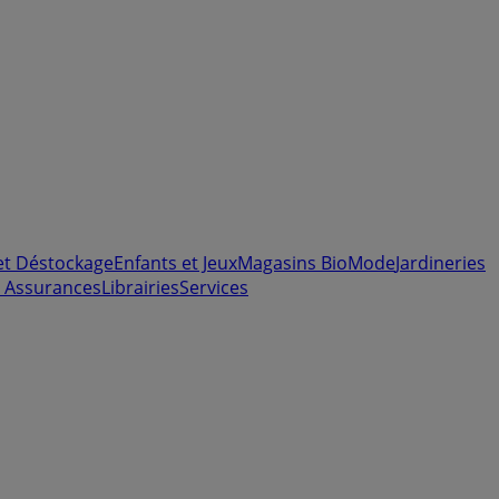
et Déstockage
Enfants et Jeux
Magasins Bio
Mode
Jardineries
 Assurances
Librairies
Services