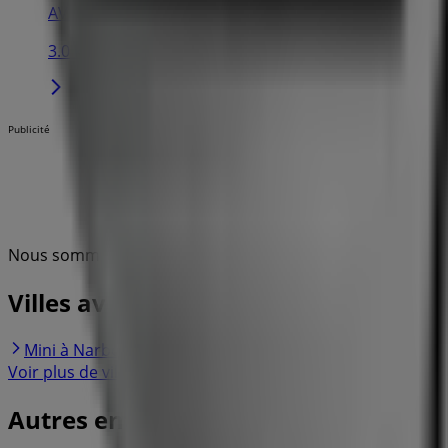
AVENUE DU GENERAL LECLERC, Carcassonne
3.0 km
Publicité
Nous sommes sur le point de publier des offres de Mini
Villes avec magasins Mini
Mini à Narbonne
Mini à Perpignan
Mini à Béziers
Mi
Voir plus de villes
Autres entreprises de Auto et Moto 