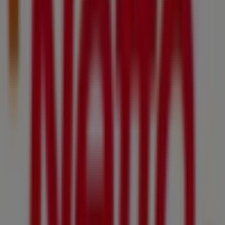
Autres entreprises de Discount
Alimentaire à Cormeilles-en-Parisis
Netto
Bienvenue sur Tiendeo ! Ici, vous pouvez trouver non
seulement les meilleures
offres
,
catalogues
et
promotions
, mais aussi découvrir les magasins les plus
populaires à
Cormeilles-en-Parisis
. Tout au long du
mois de
août 2026
, vous pourrez explorer les dernières
nouveautés de
Netto
, l’une des marques les plus
reconnues, et trouver les magasins et leurs détails près
de chez vous à
Cormeilles-en-Parisis
.
Sur Tiendeo, vous avez accès à des
promotions
et des
réductions, ainsi qu’à des informations sur les magasins
physiques de votre ville. Parcourez les catalogues de
Netto
, trouvez des magasins à
Cormeilles-en-Parisis
et
profitez de grandes remises pour économiser sur vos
achats ce
août
. De plus, nous vous fournissons des