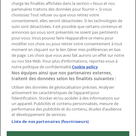
Signaler un prospectus
charge les finalités affichées dans la section « Nous et nos
Vous rencontrez un problème technique sur l’appli
partenaires traitons des données pour fournir ». Si vous
ou le site?
choisissez Tout refuser ou que vous retirez votre
consentement, elles seront désactivées. Si les technologies de
suivi sont désactivées, il est possible que certains contenus et
Index
annonces qui vous sont présentés ne soient pas pertinents
pour vous. Vous pouvez faire réapparaître ce menu pour
modifier vos choix ou pour retirer votre consentement à tout
moment en cliquant sur le lien Gérer mes préférences en bas
Marques
de page. Les choix que vous avez fait aurons un effet sur notre
Marques locales
ou nos Site Web. Pour plus d’informations, reportez-vous à
Enseignes
notre politique de confidentialité.
Cookie policy
Nos équipes ainsi que nos partenaires externes,
Commerces à proximité
traitent des données selon les finalités suivantes :
Produits
Produits locaux
Utiliser des données de géolocalisation précises. Analyser
activement les caractéristiques de l’appareil pour
Villes
l’identification. Stocker et/ou accéder à des informations sur
un appareil. Publicités et contenu personnalisés, mesure de
Télécharger l'appli Tiendeo
performance des publicités et du contenu, études d’audience
et développement de services.
Liste de nos partenaires (fournisseurs)