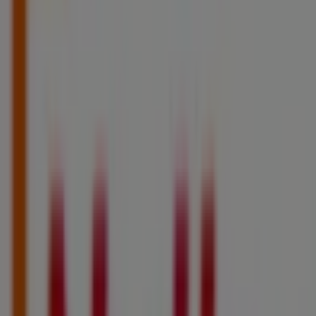
Publicité
Catalogues Netto à Cormeilles-en-
Parisis