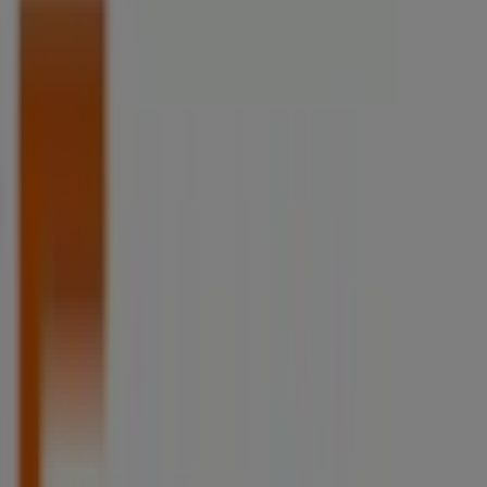
Supermarchés Netto à Cormeilles-
en-Parisis - Horaires, Téléphones et
Adresses
Tiendeo dans Cormeilles-en-Parisis
»
Promos Discount Alimentaire à Cormeilles-en-
Parisis
»
Netto à Cormeilles-en-Parisis
»
Magasins de Netto à Cormeilles-en-Parisis
Netto
11 Place Michelet, Houilles
5.4 km
Fermé