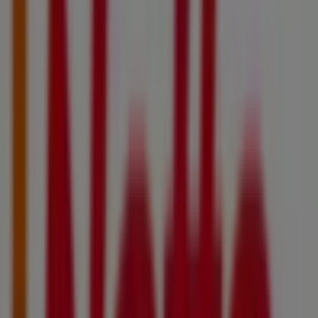
Netto
LE RAYON FRAIS À PRIX BAS
Expire le 17/08
Villes avec magasins Netto
Netto à Houilles
Netto à Livry-Gargan
Netto à
Choisy-le-Roi
Netto à Champigny-sur-Marne
Netto à
Garancières
Netto à La Norville
Netto à Mennecy
Netto à Dourdan
Netto à Crépy-en-Valois
Netto à
Estrées-Saint-Denis
Netto à Compiègne
Netto à
Charly-sur-Marne
Voir plus de villes