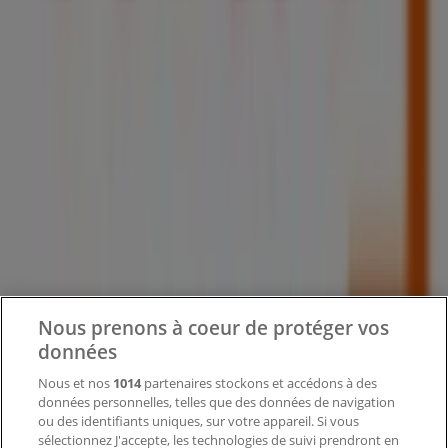
Tiendeo fait partie de Shopfully, l'entreprise tech qui
réinvente le commerce de proximité à travers le monde.
Tiendeo
Notre activité
Solutions professionnelles
Nouvelles et médias
Travaillez avec nous
Nous prenons à coeur de protéger vos
Contactez-nous
données
Nous et nos
1014
partenaires stockons et accédons à des
données personnelles, telles que des données de navigation
Demande marketing et professionnelle
ou des identifiants uniques, sur votre appareil. Si vous
Magasin mal situé sur la carte
sélectionnez J'accepte, les technologies de suivi prendront en