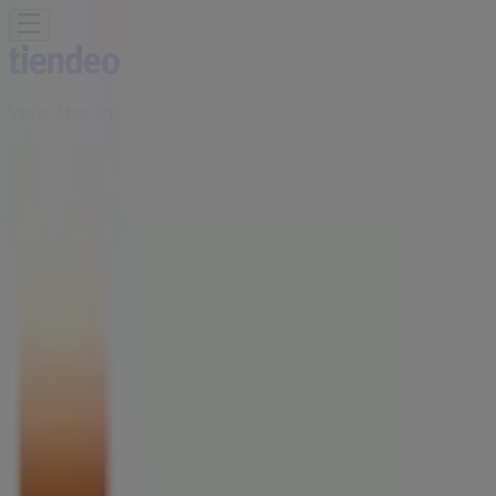
Vous êtes ici:
Cormeilles-en-Parisis - 75001
BONS PLANS
Supermarchés
Discount
Alimentaire
Bricolage
Meubles et Décoration
Multimédia
et Electroménager
Bazar et Déstockage
Enfants et
Jeux
Magasins Bio
Mode
Jardineries et
Animaleries
Sport
Beauté
Auto et Moto
Culture et
Loisirs
Bijouteries
Restaurants
Voyages
Santé et
Opticiens
Banques et Assurances
Librairies
Services
Publicité