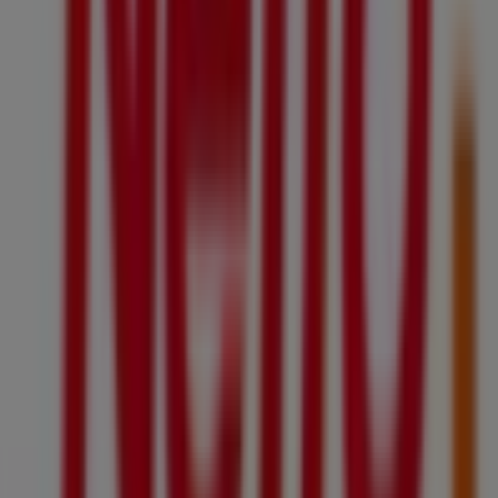
informations précises sur les emplacements des
magasins, les horaires d’ouverture et tous les détails
nécessaires pour une expérience d’achat complète à
Cormeilles-en-Parisis
.
Ne manquez pas les
offres
de
Netto
dans les magasins
de
Cormeilles-en-Parisis
et restez informé des meilleurs
prix tout au long du mois de
août 2026
. Sur Tiendeo,
vous trouverez toujours les meilleures options d’achat à
Cormeilles-en-Parisis
. Commencez dès maintenant à
explorer les magasins et les promotions que nous avons
préparés pour vous !
Publicité