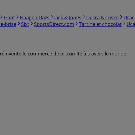
Gant
Häagen Dazs
Jack & Jones
Dekra Norisko
Drae
e-brise
Sixt
SportsDirect.com
Tartine et chocolat
Uca
ui réinvente le commerce de proximité à travers le monde.