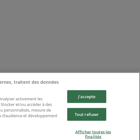
ernes, traitent des données
J'accepte
 Analyser activement les
n. Stocker et/ou accéder à des
enu personnalisés, mesure de
Tout refuser
es d’audience et développement
Afficher toutes les
finalités