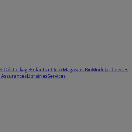
et Déstockage
Enfants et Jeux
Magasins Bio
Mode
Jardineries
 Assurances
Librairies
Services