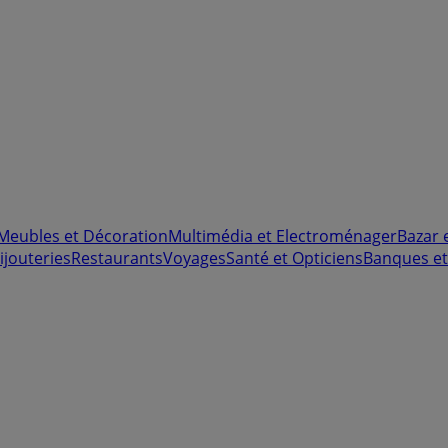
Meubles et Décoration
Multimédia et Electroménager
Bazar 
ijouteries
Restaurants
Voyages
Santé et Opticiens
Banques et