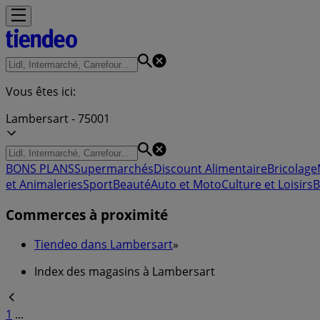
Vous êtes ici:
Lambersart - 75001
BONS PLANS
Supermarchés
Discount Alimentaire
Bricolage
et Animaleries
Sport
Beauté
Auto et Moto
Culture et Loisirs
B
Commerces à proximité
Tiendeo dans Lambersart
»
Index des magasins à Lambersart
1
...