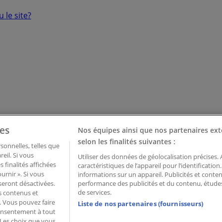
 le site?
es
Nos équipes ainsi que nos partenaires ext
selon les finalités suivantes :
onnelles, telles que
eil. Si vous
Utiliser des données de géolocalisation précises.
 finalités affichées
caractéristiques de l’appareil pour l’identificatio
urnir ». Si vous
informations sur un appareil. Publicités et cont
seront désactivées.
performance des publicités et du contenu, étud
de services.
ns contenus et
. Vous pouvez faire
Liste de nos partenaires (fournisseurs)
consentement à tout
 Palau de Mar – 08039 Barcelona, Spain
 Les choix que vous