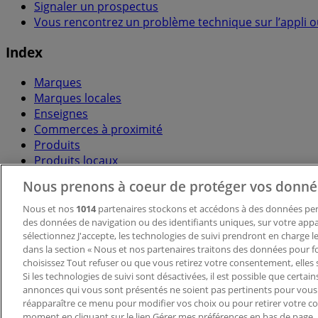
Signaler un prospectus
Vous rencontrez un problème technique sur l’appli ou
Index
Marques
Marques locales
Enseignes
Commerces à proximité
Produits
Produits locaux
Villes
Nous prenons à coeur de protéger vos donné
Télécharger l'appli Tiendeo
Nous et nos
1014
partenaires stockons et accédons à des données pers
des données de navigation ou des identifiants uniques, sur votre appar
sélectionnez J'accepte, les technologies de suivi prendront en charge les
dans la section « Nous et nos partenaires traitons des données pour fo
choisissez Tout refuser ou que vous retirez votre consentement, elles 
Si les technologies de suivi sont désactivées, il est possible que certai
annonces qui vous sont présentés ne soient pas pertinents pour vous
réapparaître ce menu pour modifier vos choix ou pour retirer votre 
Copyright © Tiendeo ® 2026 · Shopfully Marketing S.L.U. –
moment en cliquant sur le lien Gérer mes préférences en bas de page.