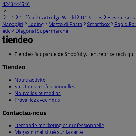
42
43
44
45
46
CIC
Coffea
Cartridge World
DC Shoes
Eleven Paris
Napapijri
Loding
Mezzo di Pasta
Smartbox
Rapid Par
étic
Diagonal Supermarché
Tiendeo fait partie de Shopfully, l'entreprise tech q
Tiendeo
Notre activité
Solutions professionnelles
Nouvelles et médias
Travaillez avec nous
Contactez-nous
Demande marketing et professionnelle
Magasin mal situé sur la carte