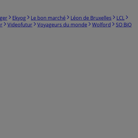
ger
Ekyog
Le bon marché
Léon de Bruxelles
LCL
r
Videofutur
Voyageurs du monde
Wolford
SO BiO