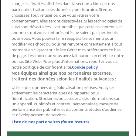
Signaler un prospectus
charge les finalités affichées dans la section « Nous et nos
Vous rencontrez un problème technique sur l’appli
partenaires traitons des données pour fournir ». Si vous
ou le site?
choisissez Tout refuser ou que vous retirez votre
consentement, elles seront désactivées. Si les technologies de
suivi sont désactivées, il est possible que certains contenus et
Index
annonces qui vous sont présentés ne soient pas pertinents
pour vous. Vous pouvez faire réapparaître ce menu pour
modifier vos choix ou pour retirer votre consentement à tout
moment en cliquant sur le lien Gérer mes préférences en bas
Marques
de page. Les choix que vous avez fait aurons un effet sur notre
Marques locales
ou nos Site Web. Pour plus d’informations, reportez-vous à
Enseignes
notre politique de confidentialité.
Cookie policy
Nos équipes ainsi que nos partenaires externes,
Commerces à proximité
traitent des données selon les finalités suivantes :
Produits
Produits locaux
Utiliser des données de géolocalisation précises. Analyser
activement les caractéristiques de l’appareil pour
Villes
l’identification. Stocker et/ou accéder à des informations sur
un appareil. Publicités et contenu personnalisés, mesure de
Télécharger l'appli Tiendeo
performance des publicités et du contenu, études d’audience
et développement de services.
Liste de nos partenaires (fournisseurs)