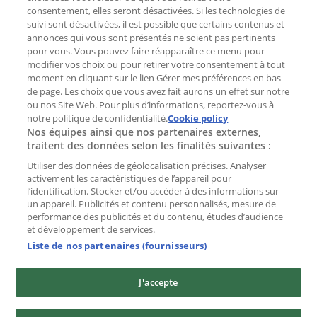
consentement, elles seront désactivées. Si les technologies de
suivi sont désactivées, il est possible que certains contenus et
Index
annonces qui vous sont présentés ne soient pas pertinents
pour vous. Vous pouvez faire réapparaître ce menu pour
modifier vos choix ou pour retirer votre consentement à tout
moment en cliquant sur le lien Gérer mes préférences en bas
Marques
de page. Les choix que vous avez fait aurons un effet sur notre
Marques locales
ou nos Site Web. Pour plus d’informations, reportez-vous à
Enseignes
notre politique de confidentialité.
Cookie policy
Nos équipes ainsi que nos partenaires externes,
Commerces à proximité
traitent des données selon les finalités suivantes :
Produits
Produits locaux
Utiliser des données de géolocalisation précises. Analyser
activement les caractéristiques de l’appareil pour
Villes
l’identification. Stocker et/ou accéder à des informations sur
un appareil. Publicités et contenu personnalisés, mesure de
Télécharger l'appli Tiendeo
performance des publicités et du contenu, études d’audience
et développement de services.
Liste de nos partenaires (fournisseurs)
J'accepte
Copyright © Tiendeo ® 2026 · Shopfully Marketing S.L.U. –