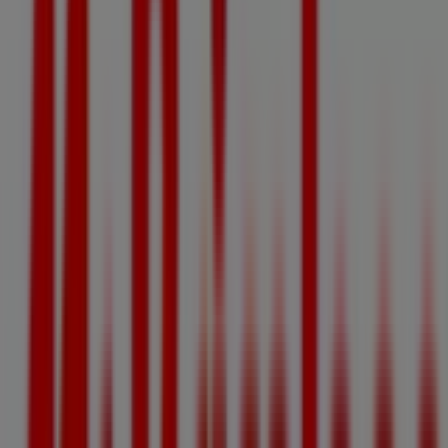
Mr Bricolage
Zi du Barraouet, Castelsarrasin
20.4 km
Fermé
Publicité