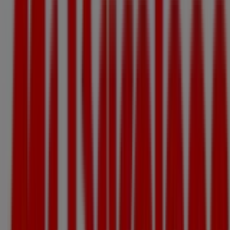
Nous sommes sur le point de publier des offres de Mr
Bricolage
Villes avec magasins Mr Bricolage
Mr Bricolage à Moissac
Mr Bricolage à Grenade
Mr
Bricolage à Bessières
Mr Bricolage à Bruguières
Mr
Bricolage à Cadours
Mr Bricolage à Gaillac
Mr
Bricolage à Le Sequestre
Mr Bricolage à Villefranche-de-
Rouergue
Mr Bricolage à Bias
Mr Bricolage à
Villefranche-de-Lauragais
Mr Bricolage à Auch
Mr
Bricolage à Figeac
Voir plus de villes
Autres entreprises de Bricolage à
Montauban