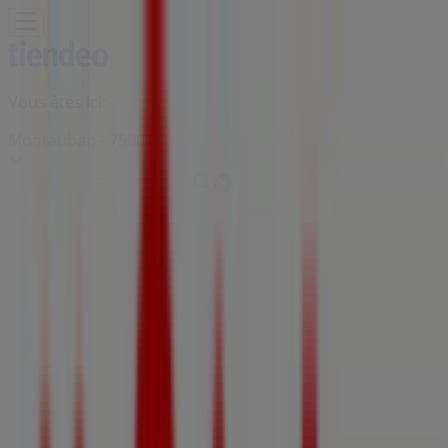
Vous êtes ici:
Montauban - 75001
BONS PLANS
Supermarchés
Discount
Alimentaire
Bricolage
Meubles et Décoration
Multimédia
et Electroménager
Bazar et Déstockage
Enfants et
Jeux
Magasins Bio
Mode
Jardineries et
Animaleries
Sport
Beauté
Auto et Moto
Culture et
Loisirs
Bijouteries
Restaurants
Voyages
Santé et
Opticiens
Banques et Assurances
Librairies
Services
Publicité