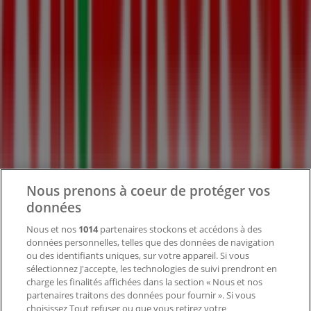
Tiendeo fait partie de Shopfully, l'entreprise tech qui
réinvente le commerce de proximité à travers le monde.
Tiendeo
Notre activité
Solutions professionnelles
Nouvelles et médias
Travaillez avec nous
Nous prenons à coeur de protéger vos
Contactez-nous
données
Nous et nos
1014
partenaires stockons et accédons à des
données personnelles, telles que des données de navigation
Demande marketing et professionnelle
ou des identifiants uniques, sur votre appareil. Si vous
Magasin mal situé sur la carte
sélectionnez J'accepte, les technologies de suivi prendront en
Signaler un prospectus
charge les finalités affichées dans la section « Nous et nos
Vous rencontrez un problème technique sur l’appli
partenaires traitons des données pour fournir ». Si vous
ou le site?
choisissez Tout refuser ou que vous retirez votre