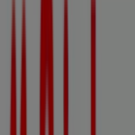
Magasins Mr Bricolage à
Montauban - Horaires, Téléphones
et Adresses
Tiendeo dans Montauban
»
Promos Bricolage à Montauban
»
Mr Bricolage à Montauban
»
Magasins de Mr Bricolage à Montauban
Mr Bricolage
Zone Albasud, Montauban
3.6 km
Fermé