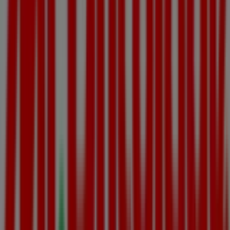
nécessaires pour une expérience d’achat complète à
Montauban
.
Ne manquez pas les
offres
de
Mr Bricolage
dans les
magasins de
Montauban
et restez informé des meilleurs
prix tout au long du mois de
août 2026
. Sur Tiendeo,
vous trouverez toujours les meilleures options d’achat à
Montauban
. Commencez dès maintenant à explorer les
magasins et les promotions que nous avons préparés
pour vous !
Publicité