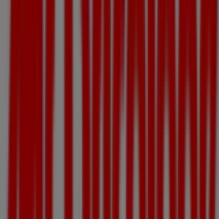
Mr Bricolage
Bienvenue sur Tiendeo ! Ici, vous pouvez trouver non
seulement les meilleures
offres
,
catalogues
et
promotions
, mais aussi découvrir les magasins les plus
populaires à
Montauban
. Tout au long du mois de
août
2026
, vous pourrez explorer les dernières nouveautés de
Mr Bricolage
, l’une des marques les plus reconnues, et
trouver les magasins et leurs détails près de chez vous à
Montauban
.
Sur Tiendeo, vous avez accès à des
promotions
et des
réductions, ainsi qu’à des informations sur les magasins
physiques de votre ville. Parcourez les catalogues de
Mr
Bricolage
, trouvez des magasins à
Montauban
et
profitez de grandes remises pour économiser sur vos
achats ce
août
. De plus, nous vous fournissons des
informations précises sur les emplacements des
magasins, les horaires d’ouverture et tous les détails